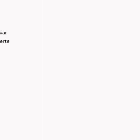
var 
erte 