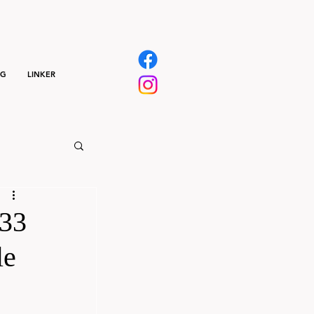
NG
LINKER
133
le