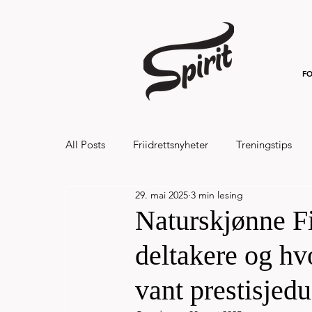
FO
All Posts
Friidrettsnyheter
Treningstips
29. mai 2025
3 min lesing
Hålandsvannet halvmaraton og 7km 20
Naturskjønne Fi
deltakere og h
vant prestisjedu