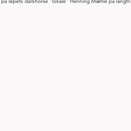
k på løpets darkhorse "lokale" Henning Mæhle på langfri 