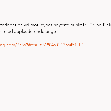
sterløpet på vei mot løypas høyeste punkt f.v. Eivind Fjel
Flem med applauderende unge 
ming.com/77363#result:318045-0-1356451-1-1-