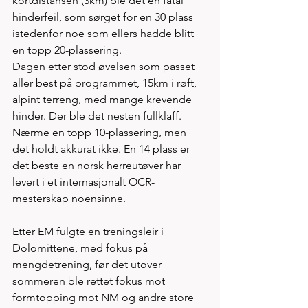
kortdistansen (3km) ble det en fatal 
hinderfeil, som sørget for en 30 plass 
istedenfor noe som ellers hadde blitt 
en topp 20-plassering.
Dagen etter stod øvelsen som passet 
aller best på programmet, 15km i røft, 
alpint terreng, med mange krevende 
hinder. Der ble det nesten fullklaff. 
Nærme en topp 10-plassering, men 
det holdt akkurat ikke. En 14 plass er 
det beste en norsk herreutøver har 
levert i et internasjonalt OCR-
mesterskap noensinne.
Etter EM fulgte en treningsleir i 
Dolomittene, med fokus på 
mengdetrening, før det utover 
sommeren ble rettet fokus mot 
formtopping mot NM og andre store 