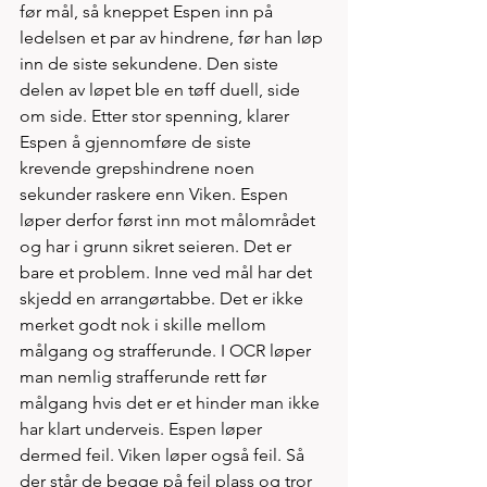
før mål, så kneppet Espen inn på 
ledelsen et par av hindrene, før han løp 
inn de siste sekundene. Den siste 
delen av løpet ble en tøff duell, side 
om side. Etter stor spenning, klarer 
Espen å gjennomføre de siste 
krevende grepshindrene noen 
sekunder raskere enn Viken. Espen 
løper derfor først inn mot målområdet 
og har i grunn sikret seieren. Det er 
bare et problem. Inne ved mål har det 
skjedd en arrangørtabbe. Det er ikke 
merket godt nok i skille mellom 
målgang og strafferunde. I OCR løper 
man nemlig strafferunde rett før 
målgang hvis det er et hinder man ikke 
har klart underveis. Espen løper 
dermed feil. Viken løper også feil. Så 
der står de begge på feil plass og tror 