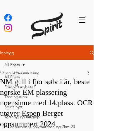
Innlegg
All Posts
19. sep. 2024
4 min lesing
All Posts
NM gull i fjor sølv i år, beste
Friidrettsnyheter
norske EM plassering
Treningstips
noensinne med 14.plass. OCR
Spirit-nytt
utøver Espen Berget
Terreng og langløp
oppsummert 2024
Hålandsvannet halvmaraton og 7km 20