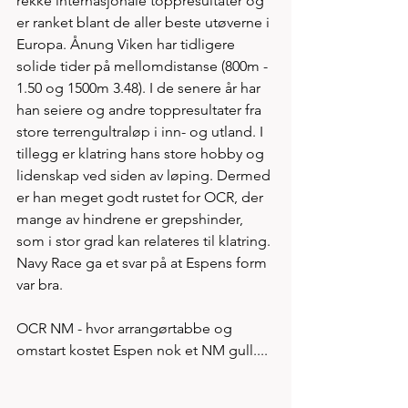
rekke internasjonale toppresultater og 
er ranket blant de aller beste utøverne i 
Europa. Ånung Viken har tidligere 
solide tider på mellomdistanse (800m - 
1.50 og 1500m 3.48). I de senere år har 
han seiere og andre toppresultater fra 
store terrengultraløp i inn- og utland. I 
tillegg er klatring hans store hobby og 
lidenskap ved siden av løping. Dermed 
er han meget godt rustet for OCR, der 
mange av hindrene er grepshinder, 
som i stor grad kan relateres til klatring. 
Navy Race ga et svar på at Espens form 
var bra.
OCR NM - hvor arrangørtabbe og 
omstart kostet Espen nok et NM gull....