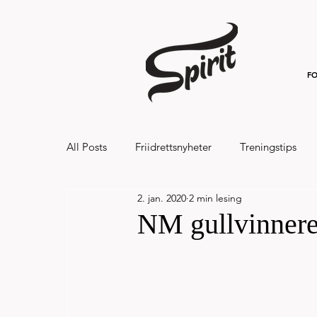
FO
All Posts
Friidrettsnyheter
Treningstips
2. jan. 2020
2 min lesing
Hålandsvannet halvmaraton og 7km 20
NM gullvinnere