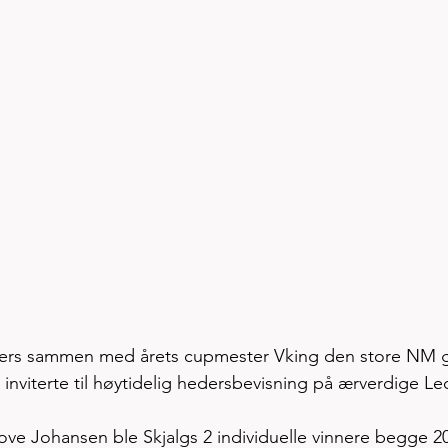
llers sammen med årets cupmester Vking den store NM g
inviterte til høytidelig hedersbevisning på ærverdige Le
ove Johansen ble Skjalgs 2 individuelle vinnere begge 