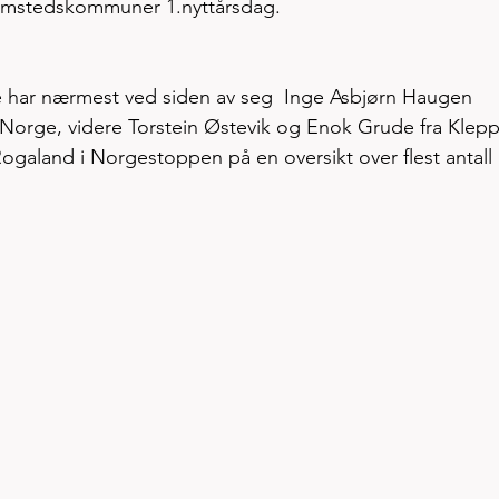
hjemstedskommuner 1.nyttårsdag. 
yre har nærmest ved siden av seg  Inge Asbjørn Haugen 
 i Norge, videre Torstein Østevik og Enok Grude fra Klepp
ogaland i Norgestoppen på en oversikt over flest antall 