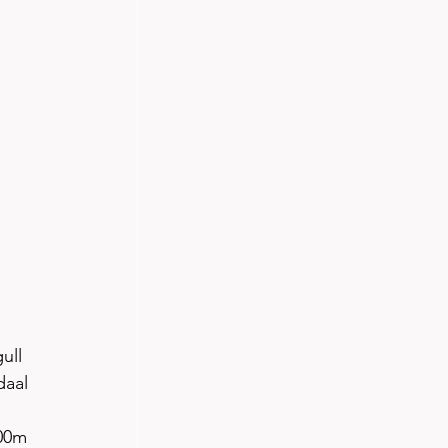
ull 
daal 
200m