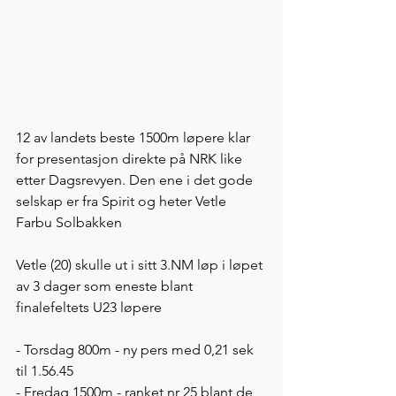
12 av landets beste 1500m løpere klar 
for presentasjon direkte på NRK like 
etter Dagsrevyen. Den ene i det gode 
selskap er fra Spirit og heter Vetle 
Farbu Solbakken  
Vetle (20) skulle ut i sitt 3.NM løp i løpet 
av 3 dager som eneste blant 
finalefeltets U23 løpere  
- Torsdag 800m - ny pers med 0,21 sek 
til 1.56.45
- Fredag 1500m - ranket nr 25 blant de 