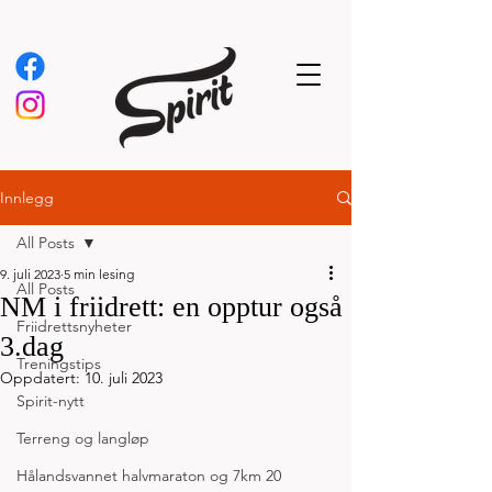
Innlegg
All Posts
9. juli 2023
5 min lesing
All Posts
NM i friidrett: en opptur også
Friidrettsnyheter
3.dag
Treningstips
Oppdatert:
10. juli 2023
Spirit-nytt
Terreng og langløp
Hålandsvannet halvmaraton og 7km 20