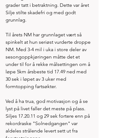
grader tatt i betraktning. Dette var året 
Silje stilte skadefri og med godt 
grunnlag. 
Til årets NM har grunnlaget vært så 
spinkelt at hun seriøst vurderte droppe 
NM. Med 3-4 mil i uka i store deler av 
sesongoppkjøringen måtte det et 
under til for å rekke målsettingen om å 
løpe 5km årsbeste tid 17.49 ned med 
30 sek i løpet av 3 uker med 
formtopping fartsøkter. 
Ved å ha trua, god motivasjon og å se 
lyst på livet faller det meste på plass. 
Siljes 17.20.11 og 29 sek fortere enn på 
rekordraske "Solnedgangen" var 
aldeles strålende levert sett ut fra 