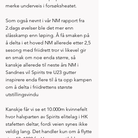
merke underveis i forsøksheatet. 
Som også nevnt i vår NM rapport fra 
2.dags øvelser ble det mer enn 
slåsskamp enn løping. Å få smaken på 
å delta i et hoved NM allerede etter 2,5 
sesong med friidrett tror vi likevel gir 
en smak om noe enda større, så 
kanskje allerede til neste års NM i 
Sandnes vil Spirits tre U23 gutter 
inspirere enda flere til å ta opp kampen 
om å delta i friidrettens største 
utstillingsvindu
Kanskje får vi se et 10.000m kvinnefelt 
hvor halvparten av Spirits elitelag i HK 
stafetten deltar, fordi veien synes ikke 
veldig lang. Det handler kun om å flytte 