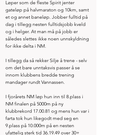
Løper som de fleste Spirit jenter 
gateløp på halvmaraton og 10km, samt 
et og annet baneløp. Jobber fulltid på 
dag i tillegg nesten fulltidsjobb kveld 
og i helger. At man må på jobb er 
således slettes ikke noen unnskyldning 
for ikke delta i NM.  
I tillegg da så rekker Silje å trene - selv 
om det bare unntaksvis passer å se 
innom klubbens bredde trening 
mandager rundt Vannassen. 
I fjorårets NM løp hun inn til 8.plass i 
NM finalen på 5000m på ny 
klubbrekord 17.00.81 og mens hun var i 
farta tok hun likegodt med seg en 
9.plass på 10.000m på en nesten 
ufattelig sterk tid 36.19.49 over 30+ 