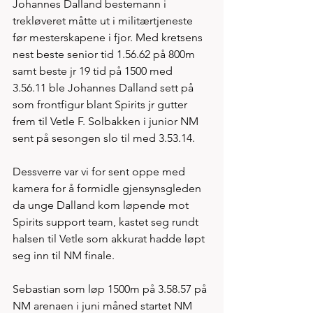
Johannes Dalland bestemann i 
trekløveret måtte ut i militærtjeneste 
før mesterskapene i fjor. Med kretsens 
nest beste senior tid 1.56.62 på 800m 
samt beste jr 19 tid på 1500 med 
3.56.11 ble Johannes Dalland sett på 
som frontfigur blant Spirits jr gutter 
frem til Vetle F. Solbakken i junior NM 
sent på sesongen slo til med 3.53.14.
Dessverre var vi for sent oppe med 
kamera for å formidle gjensynsgleden 
da unge Dalland kom løpende mot 
Spirits support team, kastet seg rundt 
halsen til Vetle som akkurat hadde løpt 
seg inn til NM finale. 
Sebastian som løp 1500m på 3.58.57 på 
NM arenaen i juni måned startet NM 