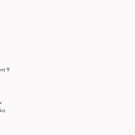
nt 9 
v 
ko 