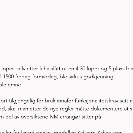
 løper, selv etter å ha slått ut en 4.30 løper og 5.plass bla
på 1500 fredag formiddag, ble sirkus godkjenning 
tale emne
t tilgjengelig for bruk innafor funksjonalitetskrav satt a
bund, skal man etter de nye regler måtte dokumentere at s
n del av oversiktene NM arrangør sitter på 
eller for langdistanse, modellen Adizero Adios som 