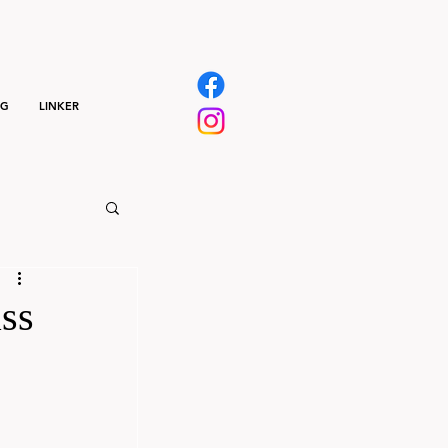
NG
LINKER
ass