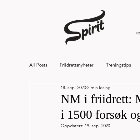
FO
All Posts
Friidrettsnyheter
Treningstips
18. sep. 2020
2 min lesing
Hålandsvannet halvmaraton og 7km 20
NM i friidrett:
i 1500 forsøk og
Oppdatert:
19. sep. 2020