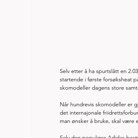
Selv etter å ha spurtslått en 2.03
startende i første forsøksheat 
skomodeller dagens store sam
Når hundrevis skomodeller er gjor
det internajonale friidrettsfor
man ønsker å bruke, skal være e
Selv den populære Adidas bests