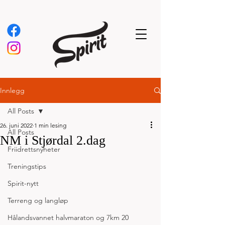
Innlegg
All Posts
26. juni 2022
1 min lesing
All Posts
NM i Stjørdal 2.dag
Friidrettsnyheter
Treningstips
Spirit-nytt
Terreng og langløp
Hålandsvannet halvmaraton og 7km 20