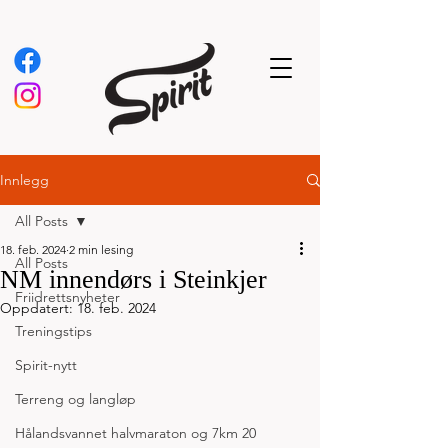
Innlegg
All Posts
18. feb. 2024
2 min lesing
All Posts
NM innendørs i Steinkjer
Friidrettsnyheter
Oppdatert:
18. feb. 2024
Treningstips
Spirit-nytt
Terreng og langløp
Hålandsvannet halvmaraton og 7km 20