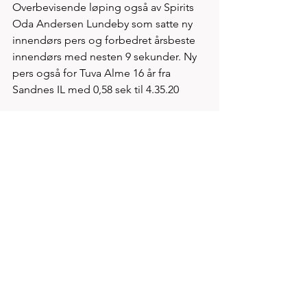
Overbevisende løping også av Spirits 
Oda Andersen Lundeby som satte ny 
innendørs pers og forbedret årsbeste 
innendørs med nesten 9 sekunder. Ny 
pers også for Tuva Alme 16 år fra 
Sandnes IL med 0,58 sek til 4.35.20 
Mens Tuva Alme og Kristine Lande 
Dommersnes blir Rogalands 
representanter i søndagens 3000m 
velger Oda A. Lundeby en noe mer 