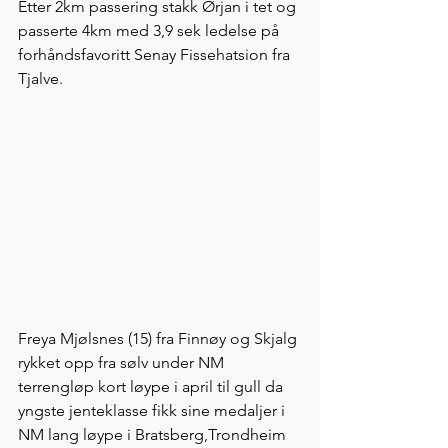
Etter 2km passering stakk Ørjan i tet og 
passerte 4km med 3,9 sek ledelse på 
forhåndsfavoritt Senay Fissehatsion fra 
Tjalve.   
Freya Mjølsnes (15) fra Finnøy og Skjalg 
rykket opp fra sølv under NM 
terrengløp kort løype i april til gull da 
yngste jenteklasse fikk sine medaljer i 
NM lang løype i Bratsberg,Trondheim