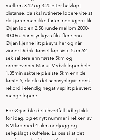
mellom 3.12 og 3.20 etter halvløpt 
distanse, da skal rutinerte løpere vite at 
da kjører man ikke farten ned igjen slik 
Ørjan løp en 2.58 runde mellom 2000-
3000m. Sannsynligvis fikk flere enn 
Ørjan kjenne litt på syra her og når 
vinner Didrik Tønset løp siste 5km 62 
sek saktere enn første 5km og 
bronsevinner Marius Vedvik løper hele 
1.35min saktere på siste 5km enn de 
første 5, da ble det sannsynligvis norsk 
rekord i elendig negativ splitt på svært 
mange løpere
For Ørjan ble det i hvertfall tidlig takk 
for idag, og et nytt nummer i rekken av 
NM løp med 4-5km nedjogg og 
selvpålagt skuffelse. La oss si at det 