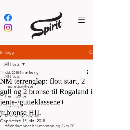
Innlegg
All Posts
14. okt. 2018
3 min lesing
All Posts
NM terrengløp: flott start, 2
Friidrettsnyheter
gull og 2 bronse til Rogaland i
Treningstips
jente-/gutteklassene+
Spirit-nytt
jr.bronse HIL
Terreng og langløp
Oppdatert:
15. okt. 2018
Hålandsvannet halvmaraton og 7km 20