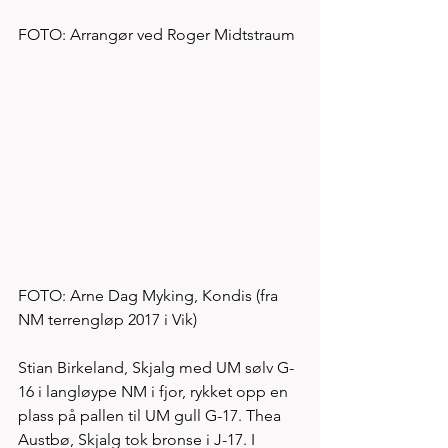
FOTO: Arrangør ved Roger Midtstraum
FOTO: Arne Dag Myking, Kondis (fra 
NM terrengløp 2017 i Vik)
Stian Birkeland, Skjalg med UM sølv G-
16 i langløype NM i fjor, rykket opp en 
plass på pallen til UM gull G-17. Thea 
Austbø, Skjalg tok bronse i J-17. I 