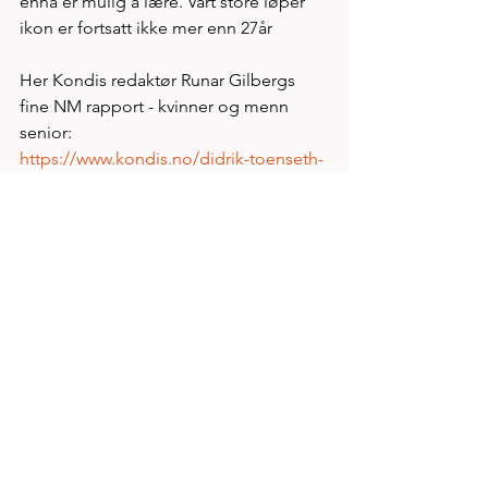
ennå er mulig å lære. Vårt store løper 
ikon er fortsatt ikke mer enn 27år  
Her Kondis redaktør Runar Gilbergs 
fine NM rapport - kvinner og menn 
senior:  
https://www.kondis.no/didrik-toenseth-
og-sigrid-vaag-vant-nm-
terrengloep.6157424-127676.html
Vi kan ellers tilføye at mesterskapet ble 
sterkt dominert av løpere fra 
Trøndelagsklubbene. Strindheim 
hadde 7 løpere blant de 15 beste i 
klasse menn senior og vil kunne 
representere Norge i E-Cup terrengløp 
for klubblag dersom klubben ønsker 
dette. 