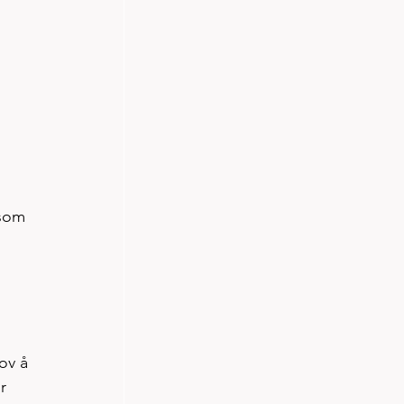
 som 
ov å 
r 