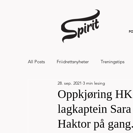
FO
All Posts
Friidrettsnyheter
Treningstips
28. sep. 2021
3 min lesing
Hålandsvannet halvmaraton og 7km 20
Oppkjøring HK s
lagkaptein Sara
Haktor på gang.