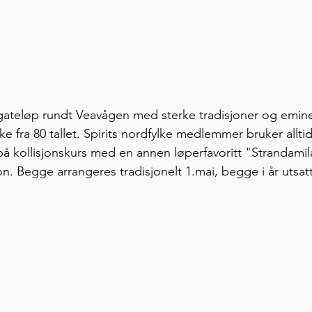
gateløp rundt Veavågen med sterke tradisjoner og emine
ke fra 80 tallet. Spirits nordfylke medlemmer bruker alltid
på kollisjonskurs med en annen løperfavoritt "Strandamil
on. Begge arrangeres tradisjonelt 1.mai, begge i år utsatt.