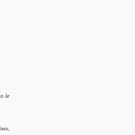
o år 
 
ass, 