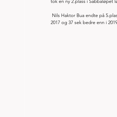
tok en ny 2.plass i Sabbaløpet 
 Nils Haktor Bua endte på 5.plass men tiden i år 28.42, er en forbedring på 54 sek fra løpet i 
2017 og 37 sek bedre enn i 2019