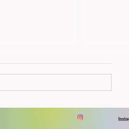
Perseløypa på Forus
NM: gull,sølv,br
kontrollmålt, siste måling viste 8
Skjalg og Spirit 
cm avvik. Nytt lavterskel løp
Dennis 8.plass so
søndag 23.8. kl 1900
på1500m finalen 
Inst
10.000m