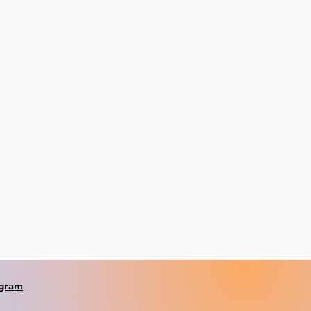
onse Sandnes,
1 bronse,
m beste jr
og to pb's på
agram