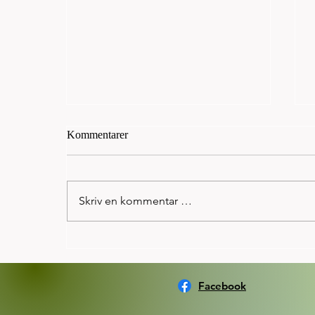
Kommentarer
Skriv en kommentar …
Norseman: Kristian Grue
beseiret OL gullvinner 2012 og
2016, Spirit Tonja på ypperlig
Facebook
4.plass