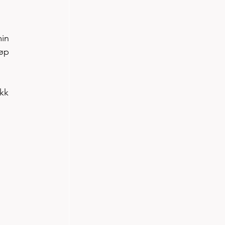
in 
øp 
kk 
 