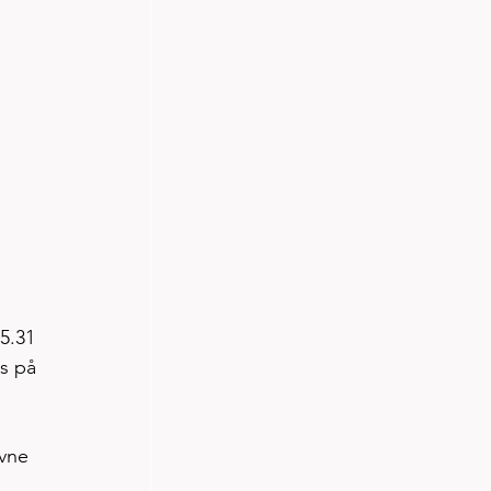
5.31 
ss på 
vne 