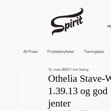
FO
All Posts
Friidrettsnyheter
Treningstips
12. mars 2023
1 min lesing
Hålandsvannet halvmaraton og 7km 20
Othelia Stave-
1.39.13 og god 
jenter