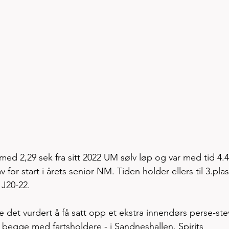
d 2,29 sek fra sitt 2022 UM sølv løp og var med tid 4.4
av for start i årets senior NM. Tiden holder ellers til 3.pla
 J20-22. 
 det vurdert å få satt opp et ekstra innendørs perse-ste
begge med fartsholdere - i Sandneshallen. Spirits 