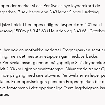
appetider merket vi oss Per Svelas nye løyperekord de 
parken, 7 sek bedre enn 3.43 løper Sindre Løchting 
jalve holdt 11.etappes tidligere løyperekord 4.01 satt i 
 sesong 1500m på 3.43.63 i Heusden og 3.43.66 i Gøtebor
ke, har nok en motbakke nederst i Frognerparken samt e
sling, men det meste av etappen går i nedoverbakke. 
e Per Svela fosset gjennom på ypperlige 3.54, løypereko
ldt 2.33/km i gjennomsnittstempo. Nåværende trener Gj
en noe på gang med sine utøvere. Per Svela er en løper p
 klaffer. Etter oppvisningen gjennom Frognerparken blir d
hva femtemann i det opprinnelige Team Ingebrigtsen ka
rter.  