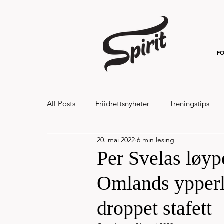
FO
All Posts
Friidrettsnyheter
Treningstips
20. mai 2022
6 min lesing
Hålandsvannet halvmaraton og 7km 20
Per Svelas løyp
Omlands ypperl
droppet stafett