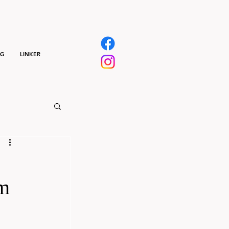
NG
LINKER
om