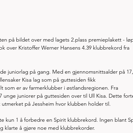
en på bildet over med lagets 2.plass premieplakett - løp
k over Kristoffer Werner Hansens 4.39 klubbrekord fra 
ende juniorlag på gang. Med en gjennomsnittsalder på 17,
Ullensaker Kisa lag som på guttesiden fikk 
lt som er av farmerklubber i østlandsregionen. Fra 
unge juniorer på guttesiden over til Ull Kisa. Dette forte
t utmerket på Jessheim hvor klubben holder til. 
rte kun 1 å forbedre en Spirit klubbrekord. Ingen blant Spi
ag klarte å gjøre noe med klubbrekorder.