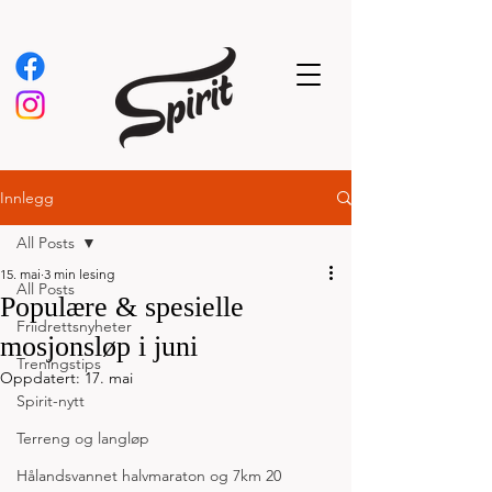
Innlegg
All Posts
15. mai
3 min lesing
All Posts
Populære & spesielle
Friidrettsnyheter
mosjonsløp i juni
Treningstips
Oppdatert:
17. mai
Spirit-nytt
Terreng og langløp
Hålandsvannet halvmaraton og 7km 20