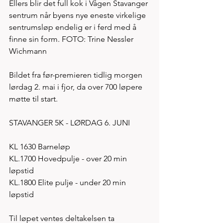
Ellers blir det full kok i Vågen Stavanger 
sentrum når byens nye eneste virkelige 
sentrumsløp endelig er i ferd med å 
finne sin form. FOTO: Trine Nessler 
Wichmann
Bildet fra før-premieren tidlig morgen 
lørdag 2. mai i fjor, da over 700 løpere 
møtte til start. 
STAVANGER 5K - LØRDAG 6. JUNI 
KL 1630 Barneløp
KL.1700 Hovedpulje - over 20 min 
løpstid
KL.1800 Elite pulje - under 20 min 
løpstid
Til løpet ventes deltakelsen ta 