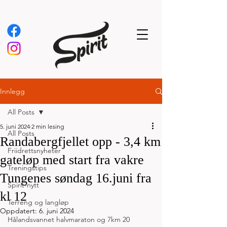
Innlegg
All Posts
5. juni 2024
2 min lesing
All Posts
Randabergfjellet opp - 3,4 km
Friidrettsnyheter
gateløp med start fra vakre
Treningstips
Tungenes søndag 16.juni fra
Spirit-nytt
kl 12
Terreng og langløp
Oppdatert:
6. juni 2024
Hålandsvannet halvmaraton og 7km 20