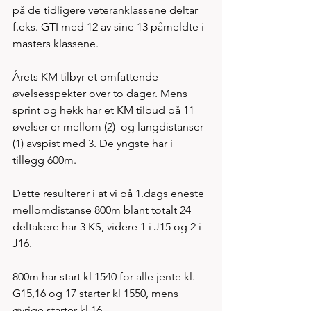
på de tidligere veteranklassene deltar 
f.eks. GTI med 12 av sine 13 påmeldte i 
masters klassene. 
Årets KM tilbyr et omfattende 
øvelsesspekter over to dager. Mens 
sprint og hekk har et KM tilbud på 11 
øvelser er mellom (2)  og langdistanser 
(1) avspist med 3. De yngste har i 
tillegg 600m. 
Dette resulterer i at vi på 1.dags eneste 
mellomdistanse 800m blant totalt 24 
deltakere har 3 KS, videre 1 i J15 og 2 i 
J16. 
800m har start kl 1540 for alle jente kl. 
G15,16 og 17 starter kl 1550, mens 
øvrige starter kl 16. 