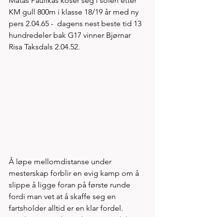
Matas Paulikas koser seg i solen etter 
KM gull 800m i klasse 18/19 år med ny 
pers 2.04.65 -  dagens nest beste tid 13 
hundredeler bak G17 vinner Bjørnar 
Risa Taksdals 2.04.52. 
Å løpe mellomdistanse under 
mesterskap forblir en evig kamp om å 
slippe å ligge foran på første runde 
fordi man vet at å skaffe seg en 
fartsholder alltid er en klar fordel. 