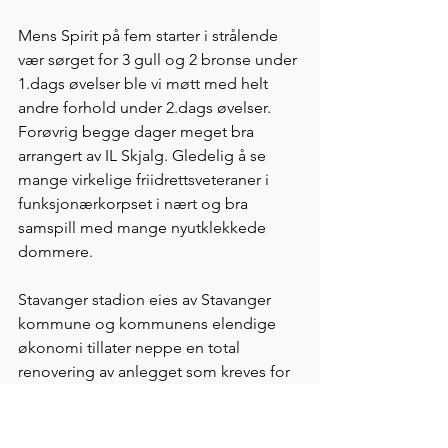
Mens Spirit på fem starter i strålende 
vær sørget for 3 gull og 2 bronse under 
1.dags øvelser ble vi møtt med helt 
andre forhold under 2.dags øvelser. 
Forøvrig begge dager meget bra 
arrangert av IL Skjalg. Gledelig å se 
mange virkelige friidrettsveteraner i 
funksjonærkorpset i nært og bra 
samspill med mange nyutklekkede 
dommere. 
Stavanger stadion eies av Stavanger 
kommune og kommunens elendige 
økonomi tillater neppe en total 
renovering av anlegget som kreves for 
at klubben igjen skal kunne påta seg 
mesterskap eller internasjonale 
stevneoppgaver. Manglene er 