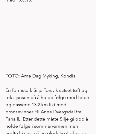
FOTO: Arne Dag Myking, Kondis
En formsterk Silje Torsvik satset tøft og 
tok sjansen på å holde følge med teten 
og passerte 13,2 km likt med 
bronsevinner Eli Anne Dvergsdal fra 
Fana IL. Etter dette måtte Silje gi opp å 
holde følge i sommervarmen men 
endte likevel på en gledelig 4.plass og 