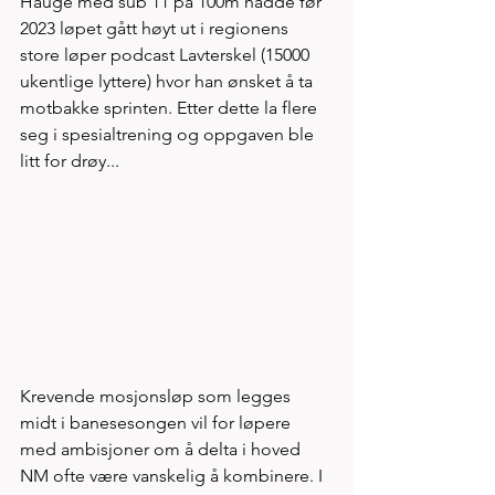
Hauge med sub 11 på 100m hadde før 
2023 løpet gått høyt ut i regionens 
store løper podcast Lavterskel (15000 
ukentlige lyttere) hvor han ønsket å ta 
motbakke sprinten. Etter dette la flere 
seg i spesialtrening og oppgaven ble 
litt for drøy...
Krevende mosjonsløp som legges 
midt i banesesongen vil for løpere 
med ambisjoner om å delta i hoved 
NM ofte være vanskelig å kombinere. I 