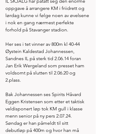
IL SKJALG har påtatt seg den enorme 
oppgave å arrangere KM i friidrett og 
lørdag kunne vi følge noen av øvelsene 
i nok en gang nærmest perfekte 
forhold på Stavanger stadion. 
Her ses i tet vinner av 800m kl 40-44 
Øystein Kaldestad Johannessen, 
Sandnes IL på sterk tid 2.06.14 foran 
Jan Erik Wergeland som presset ham 
voldsomt på slutten til 2.06.20 og 
2.plass. 
Bak Johannessen ses Spirits Håvard 
Eggen Kristensen som etter et taktisk 
veldisponert løp tok KM gull i klasse 
menn senior på ny pers 2.07.24. 
Søndag er han påmeldt til sitt 
debutløp på 400m og hvor han må 