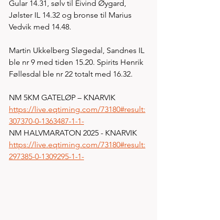
Gular 14.31, sølv til Eivind Øygard, 
Jølster IL 14.32 og bronse til Marius 
Vedvik med 14.48. 
Martin Ukkelberg Sløgedal, Sandnes IL 
ble nr 9 med tiden 15.20. Spirits Henrik 
Føllesdal ble nr 22 totalt med 16.32.
NM 5KM GATELØP – KNARVIK
https://live.eqtiming.com/73180#result:
307370-0-1363487-1-1-
NM HALVMARATON 2025 - KNARVIK
https://live.eqtiming.com/73180#result:
297385-0-1309295-1-1-