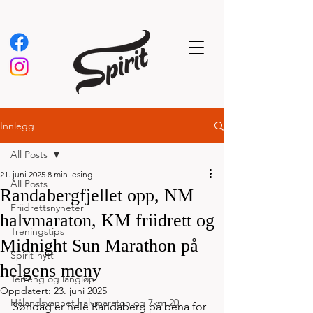
Innlegg
All Posts
21. juni 2025
8 min lesing
All Posts
Randabergfjellet opp, NM
Friidrettsnyheter
halvmaraton, KM friidrett og
Treningstips
Midnight Sun Marathon på
Spirit-nytt
helgens meny
Terreng og langløp
Oppdatert:
23. juni 2025
Hålandsvannet halvmaraton og 7km 20
Søndag er hele Randaberg på bena for 