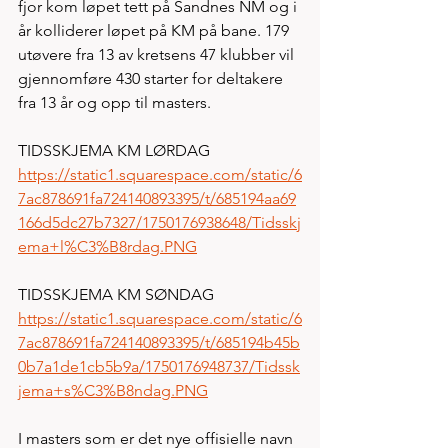
fjor kom løpet tett på Sandnes NM og i 
år kolliderer løpet på KM på bane. 179 
utøvere fra 13 av kretsens 47 klubber vil 
gjennomføre 430 starter for deltakere 
fra 13 år og opp til masters. 
TIDSSKJEMA KM LØRDAG
https://static1.squarespace.com/static/6
7ac878691fa724140893395/t/685194aa69
166d5dc27b7327/1750176938648/Tidsskj
ema+l%C3%B8rdag.PNG
TIDSSKJEMA KM SØNDAG
https://static1.squarespace.com/static/6
7ac878691fa724140893395/t/685194b45b
0b7a1de1cb5b9a/1750176948737/Tidssk
jema+s%C3%B8ndag.PNG
I masters som er det nye offisielle navn 