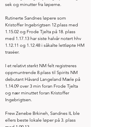
sek og minutter fra løperne.
Rutinerte Sandnes løpere som 
Kristoffer Ingebrigtsen 12.plass med 
1.15.02 og Frode Tjelta på 18. plass 
med 1.17.13 har siste halvår notert hhv 
1.12.11 og 1.12.48 i såkalte lettløpte HM 
traséer. 
I et relativt sterkt NM felt registreres 
oppmuntrende 8.plass til Spirits NM 
debutant Håvard Langeland Mæle på 
1.14.09 over 3 min foran Frode Tjelta 
og nær minuttet foran Kristoffer 
Ingebrigtsen.    
Frew Zenebe Brkineh, Sandnes IL ble 
ellers beste lokale løper på 3. plass 
med 1.09.13. 