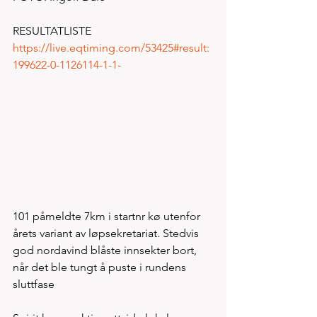
RESULTATLISTE
https://live.eqtiming.com/53425#result:
199622-0-1126114-1-1-
101 påmeldte 7km i startnr kø utenfor 
årets variant av løpsekretariat. Stedvis 
god nordavind blåste innsekter bort, 
når det ble tungt å puste i rundens 
sluttfase