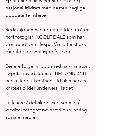
Spirit har en aktiv nettside lokal og 
nasjonal friidrett med nesten daglige 
oppdaterte nyheter
Redaksjonen har mottatt bilder fra årets 
hoff fotograf INGOLF DALE som har 
vært rundt om i løypa. Vi starter straks 
vår bilde presentasjon fra 7km 
Senere følger vi opp med halvmaraton. 
Løpets hovedsponsor TIMEANDDATE 
har i tillegg til eminent tidtaker service 
knipset bilder underveis i løpet    
Til lesere / deltakere, vær vennlig å 
krediter fotograf navn ved publisering 
sosiale medier 