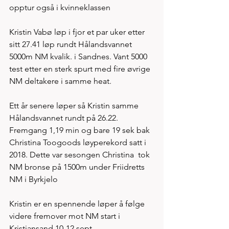
opptur også i kvinneklassen
Kristin Vabø løp i fjor et par uker etter 
sitt 27.41 løp rundt Hålandsvannet 
5000m NM kvalik. i Sandnes. Vant 5000 
test etter en sterk spurt med fire øvrige 
NM deltakere i samme heat. 
Ett år senere løper så Kristin samme 
Hålandsvannet rundt på 26.22. 
Fremgang 1,19 min og bare 19 sek bak 
Christina Toogoods løyperekord satt i 
2018. Dette var sesongen Christina  tok 
NM bronse på 1500m under Friidretts 
NM i Byrkjelo
Kristin er en spennende løper å følge 
videre fremover mot NM start i 
Kristiansand 10-12.sept.