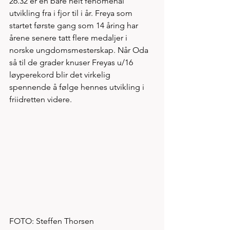
26.32 er en bare helt fenomenal 
utvikling fra i fjor til i år. Freya som 
startet første gang som 14 åring har 
årene senere tatt flere medaljer i 
norske ungdomsmesterskap. Når Oda 
så til de grader knuser Freyas u/16 
løyperekord blir det virkelig 
spennende å følge hennes utvikling i 
friidretten videre. 
FOTO: Steffen Thorsen