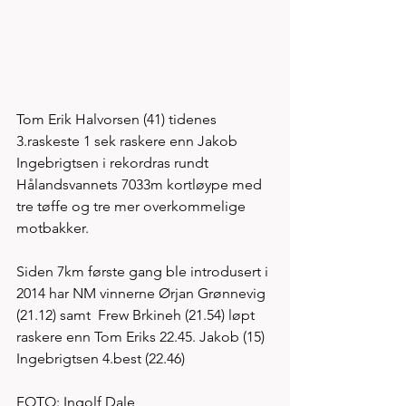
Tom Erik Halvorsen (41) tidenes 
3.raskeste 1 sek raskere enn Jakob 
Ingebrigtsen i rekordras rundt 
Hålandsvannets 7033m kortløype med 
tre tøffe og tre mer overkommelige 
motbakker. 
Siden 7km første gang ble introdusert i 
2014 har NM vinnerne Ørjan Grønnevig 
(21.12) samt  Frew Brkineh (21.54) løpt 
raskere enn Tom Eriks 22.45. Jakob (15) 
Ingebrigtsen 4.best (22.46)       
FOTO: Ingolf Dale  