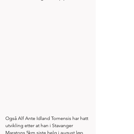
Også Alf Ante Idland Tornensis har hatt 
utvikling etter at han i Stavanger 
Maratons 5km siste helg i august løp 