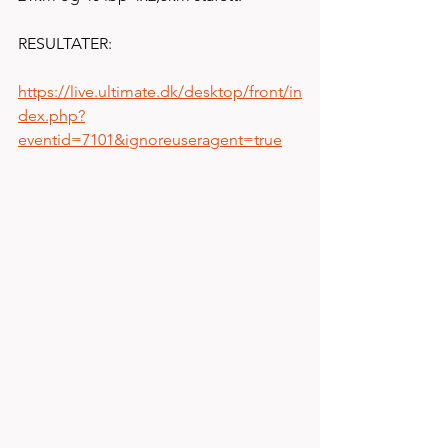
RESULTATER:
https://live.ultimate.dk/desktop/front/in
dex.php?
eventid=7101&ignoreuseragent=true