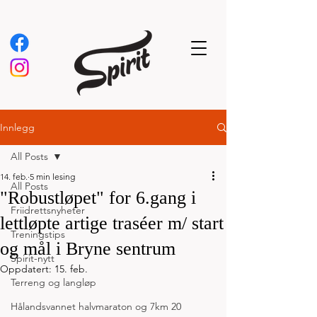
Innlegg
All Posts
14. feb.
5 min lesing
All Posts
"Robustløpet" for 6.gang i
Friidrettsnyheter
lettløpte artige traséer m/ start
Treningstips
og mål i Bryne sentrum
Spirit-nytt
Oppdatert:
15. feb.
Terreng og langløp
Hålandsvannet halvmaraton og 7km 20