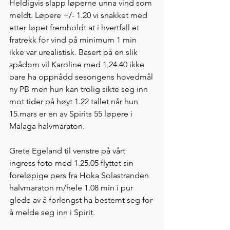
Heldigvis slapp løperne unna vind som 
meldt. Løpere +/- 1.20 vi snakket med 
etter løpet fremholdt at i hvertfall et 
fratrekk for vind på minimum 1 min 
ikke var urealistisk. Basert på en slik 
spådom vil Karoline med 1.24.40 ikke 
bare ha oppnådd sesongens hovedmål 
ny PB men hun kan trolig sikte seg inn 
mot tider på høyt 1.22 tallet når hun 
15.mars er en av Spirits 55 løpere i 
Malaga halvmaraton. 
Grete Egeland til venstre på vårt 
ingress foto med 1.25.05 flyttet sin 
foreløpige pers fra Hoka Solastranden 
halvmaraton m/hele 1.08 min i pur 
glede av å forlengst ha bestemt seg for 
å melde seg inn i Spirit. 