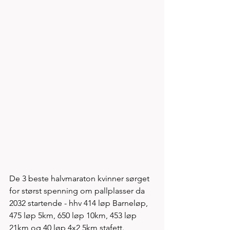
De 3 beste halvmaraton kvinner sørget 
for størst spenning om pallplasser da 
2032 startende - hhv 414 løp Barneløp, 
475 løp 5km, 650 løp 10km, 453 løp 
21km og 40 løp 4x2,5km stafett. 