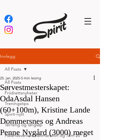
Innlegg
All Posts
25. jan. 2025
5 min lesing
All Posts
Sørvestmesterskapet:
Friidrettsnyheter
OdaAsdal Hansen
Treningstips
(60+100m), Kristine Lande
Spirit-nytt
Dommersnes og Andreas
Terreng og langløp
Penne Nygård (3000) meget
Hålandsvannet halvmaraton og 7km 20