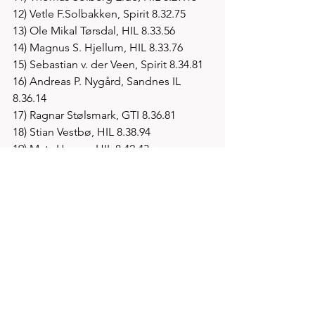
12) Vetle F.Solbakken, Spirit 8.32.75
13) Ole Mikal Tørsdal, HIL 8.33.56
14) Magnus S. Hjellum, HIL 8.33.76
15) Sebastian v. der Veen, Spirit 8.34.81
16) Andreas P. Nygård, Sandnes IL 
8.36.14
17) Ragnar Stølsmark, GTI 8.36.81
18) Stian Vestbø, HIL 8.38.94
19) Mats Hauge, HIL 8.42.43
20) Frew Z. Brkineh, Sandnes IL 8.43.91
21) Andreas Wathne, IL Skjalg 8.44.37
22) Erik Rullestad, HIL 8.45.67
23) Birk N. Skogland, HIL 8.46.13
24) Håvard L. Øglænd, Spirit 8.47.18
25) Simen Bergseth, IL Skjalg 8.49.06
26) John Gopal Bjerga, IL Skjalg 8.49.47
27) Markus B. Harbo, IL Skjalg 8.51.47
28) Dag Einar Bøtun, Spirit 8.53.52