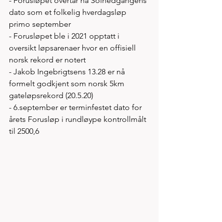
- Forusløpet overtar nå Solnedgangens 
dato som et folkelig hverdagsløp 
primo september  
- Forusløpet ble i 2021 opptatt i 
oversikt løpsarenaer hvor en offisiell 
norsk rekord er notert
- Jakob Ingebrigtsens 13.28 er nå 
formelt godkjent som norsk 5km 
gateløpsrekord (20.5.20)
- 6.september er terminfestet dato for 
årets Forusløp i rundløype kontrollmålt 
til 2500,6 