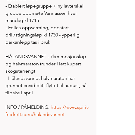
- Etablert løpegruppe + ny lavterskel 
gruppe oppmøte Vannassen hver 
mandag kl 1715 
- Felles oppvarming, oppstart 
drill/stigningsløp kl 1730 - ypperlig 
parkanlegg tas i bruk
HÅLANDSVANNET - 7km mosjonsløp 
og halvmaraton (runder i lett kupert 
skogsterreng) 
- Hålandsvannet halvmaraton har 
grunnet covid blitt flyttet til august, nå 
tilbake i april
INFO / PÅMELDING: 
https://www.spirit-
friidrett.com/halandsvannet