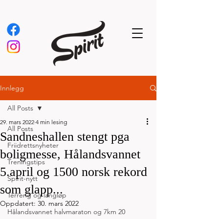
Innlegg
All Posts
29. mars 2022
4 min lesing
All Posts
Sandneshallen stengt pga
Friidrettsnyheter
boligmesse, Hålandsvannet
Treningstips
5.april og 1500 norsk rekord
Spirit-nytt
som glapp...
Terreng og langløp
Oppdatert:
30. mars 2022
Hålandsvannet halvmaraton og 7km 20