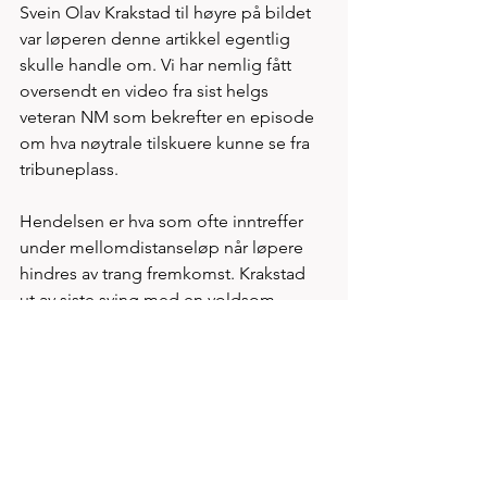
Svein Olav Krakstad til høyre på bildet 
var løperen denne artikkel egentlig 
skulle handle om. Vi har nemlig fått 
oversendt en video fra sist helgs 
veteran NM som bekrefter en episode 
om hva nøytrale tilskuere kunne se fra 
tribuneplass. 
Hendelsen er hva som ofte inntreffer 
under mellomdistanseløp når løpere 
hindres av trang fremkomst. Krakstad 
ut av siste sving med en voldsom 
fartsøkning ut mot det 40m lange 
oppløpet. Idet Krakstad trekker ut fra 
innerste bane for å passere løpsvinner 
og norsk rekordholder Robert Hisdal 
går samtidig også Hisdal utover mot 
bane 2 og 3 selv om bane 1 var åpen. 