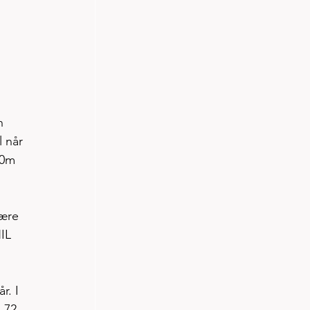
n 
 når 
00m 
ære 
IL 
r. I 
.72.