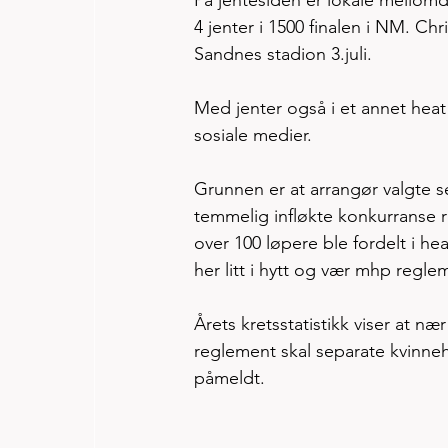
4 jenter i 1500 finalen i NM. Chr
Sandnes stadion 3.juli. 
Med jenter også i et annet heat h
sosiale medier. 
Grunnen er at arrangør valgte se
temmelig infløkte konkurranse re
over 100 løpere ble fordelt i he
her litt i hytt og vær mhp regle
Årets kretsstatistikk viser at n
reglement skal separate kvinneh
påmeldt. 