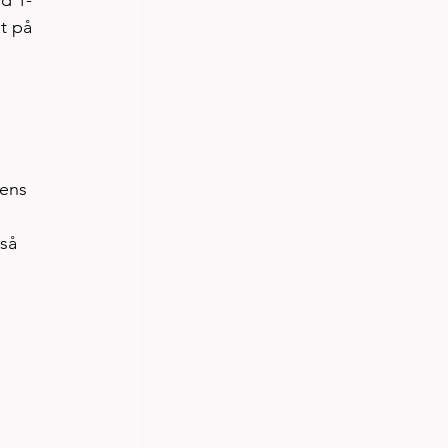
t på 
tens 
 
så 