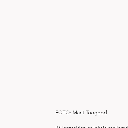
FOTO: Marit Toogood
På jentesiden er lokale mellomd