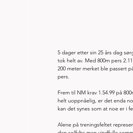
5 dager etter sin 25 års dag sør
tok helt av. Med 800m pers 2.11
200 meter merket ble passert p
pers. 
Frem til NM krav 1.54.99 på 800
helt uoppnåelig, er det enda no
kan det synes som at noe er i fe
Alene på treningsfeltet represen
den solfylte men vindfulle somm