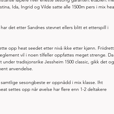
istina, Ida, Ingrid og Vilde satte alle 1500m pers i mix hea
ar det etter Sandnes stevnet ellers blitt et etterspill i 
tte opp heat seedet etter nivå ikke etter kjønn. Friidret
glement vil i noen tilfeller oppfattes meget strenge. Da
at under tradisjonsrike Jessheim 1500 classic, gikk det og
ment anvendelse.  
ær samtlige sesongbeste er oppnådd i mix klasse. Iht 
eat settes opp når øvelse har flere enn 1-2 deltakere 