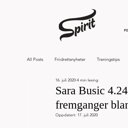
FO
All Posts
Friidrettsnyheter
Treningstips
16. juli 2020
4 min lesing
Hålandsvannet halvmaraton og 7km 20
Sara Busic 4.24
fremganger blant
Oppdatert:
17. juli 2020