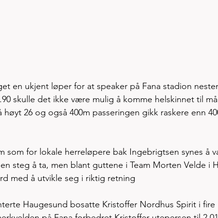
get en ukjent løper for at speaker på Fana stadion neste
.90 skulle det ikke være mulig å komme helskinnet til mål
å høyt 26 og også 400m passeringen gikk raskere enn 4
m som for lokale herreløpere bak Ingebrigtsen synes å v
en steg å ta, men blant guttene i Team Morten Velde i H
rd med å utvikle seg i riktig retning
terte Haugesund bosatte Kristoffer Nordhus Spirit i fire å
erkvelden på Fana forbedret Kristoffer utepersen til 2.01