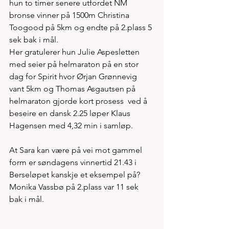
hun to timer senere utfordet NM 
bronse vinner på 1500m Christina 
Toogood på 5km og endte på 2.plass 5 
sek bak i mål. 
Her gratulerer hun Julie Aspesletten 
med seier på helmaraton på en stor 
dag for Spirit hvor Ørjan Grønnevig 
vant 5km og Thomas Asgautsen på 
helmaraton gjorde kort prosess  ved å 
beseire en dansk 2.25 løper Klaus 
Hagensen med 4,32 min i samløp.  
At Sara kan være på vei mot gammel 
form er søndagens vinnertid 21.43 i 
Berseløpet kanskje et eksempel på? 
Monika Vassbø på 2.plass var 11 sek 
bak i mål. 