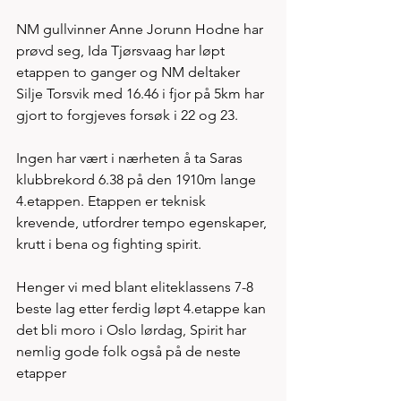
NM gullvinner Anne Jorunn Hodne har 
prøvd seg, Ida Tjørsvaag har løpt 
etappen to ganger og NM deltaker 
Silje Torsvik med 16.46 i fjor på 5km har 
gjort to forgjeves forsøk i 22 og 23. 
Ingen har vært i nærheten å ta Saras 
klubbrekord 6.38 på den 1910m lange 
4.etappen. Etappen er teknisk 
krevende, utfordrer tempo egenskaper, 
krutt i bena og fighting spirit.
Henger vi med blant eliteklassens 7-8 
beste lag etter ferdig løpt 4.etappe kan 
det bli moro i Oslo lørdag, Spirit har 
nemlig gode folk også på de neste 
etapper 