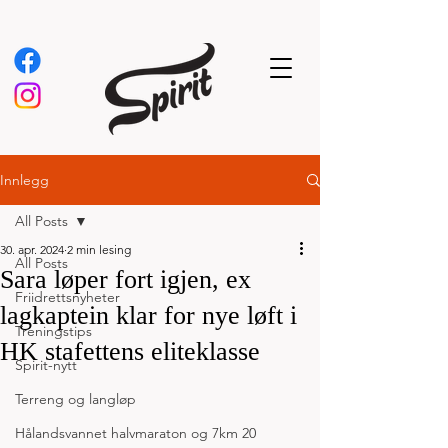
Innlegg
All Posts
30. apr. 2024
2 min lesing
All Posts
Sara løper fort igjen, ex
Friidrettsnyheter
lagkaptein klar for nye løft i
Treningstips
HK stafettens eliteklasse
Spirit-nytt
Terreng og langløp
Hålandsvannet halvmaraton og 7km 20