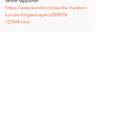
første rapporter 
https://www.kondis.no/sevilla-maraton-
kondis-fulgte-loepet.6509278-
127694.html
Vi venter til neste podcast på hva som 
denne gang er forklaring på at målene 
ikke ble nådd 
https://friidrett1.wordpress.com/2022/0
2/20/tungt-for-moen-og-gebretsadik-
under-sevilla-marathon/