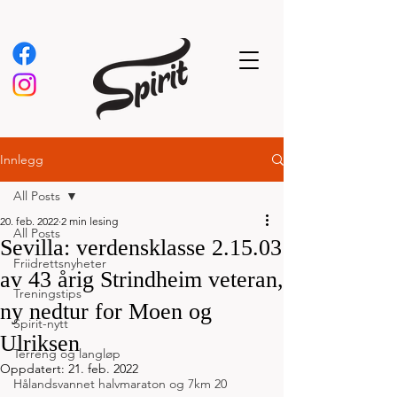
Innlegg
All Posts
20. feb. 2022
2 min lesing
All Posts
Sevilla: verdensklasse 2.15.03
Friidrettsnyheter
av 43 årig Strindheim veteran,
Treningstips
ny nedtur for Moen og
Spirit-nytt
Ulriksen
Terreng og langløp
Oppdatert:
21. feb. 2022
Hålandsvannet halvmaraton og 7km 20