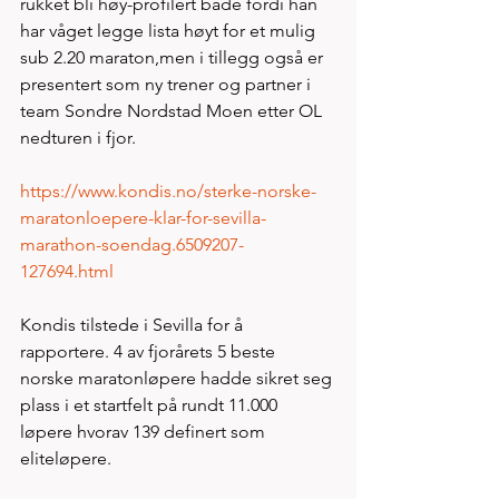
rukket bli høy-profilert både fordi han 
har våget legge lista høyt for et mulig 
sub 2.20 maraton,men i tillegg også er 
presentert som ny trener og partner i 
team Sondre Nordstad Moen etter OL 
nedturen i fjor.  
https://www.kondis.no/sterke-norske-
maratonloepere-klar-for-sevilla-
marathon-soendag.6509207-
127694.html
Kondis tilstede i Sevilla for å 
rapportere. 4 av fjorårets 5 beste 
norske maratonløpere hadde sikret seg 
plass i et startfelt på rundt 11.000 
løpere hvorav 139 definert som 
eliteløpere. 