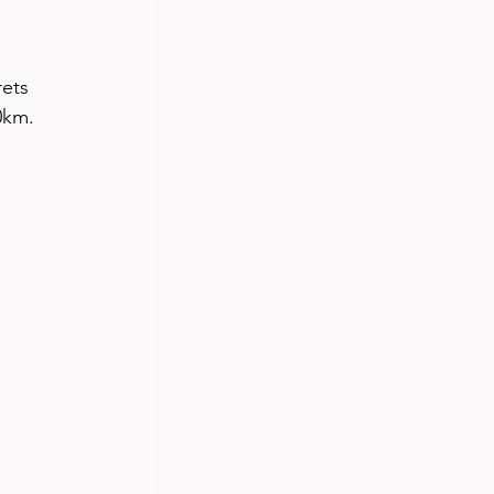
ets 
0km. 