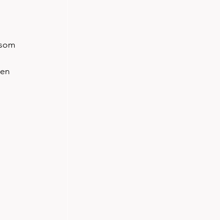
 som 
en 