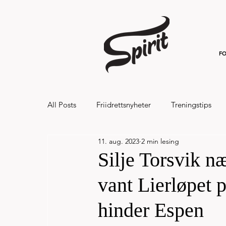
FO
All Posts
Friidrettsnyheter
Treningstips
11. aug. 2023
2 min lesing
Hålandsvannet halvmaraton og 7km 20
Silje Torsvik 
vant Lierløpet 
hinder Espen