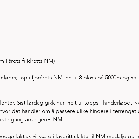
 i årets friidretts NM)
eløper, løp i fjorårets NM inn til 8.plass på 5000m og sat
lenter. Sist lørdag gikk hun helt til topps i hinderløpet 
vor det handler om å passere ulike hindere i terrenget 
ørste gang arrangeres NM. 
begge faktisk vil være i favoritt skikte til NM medalje og 