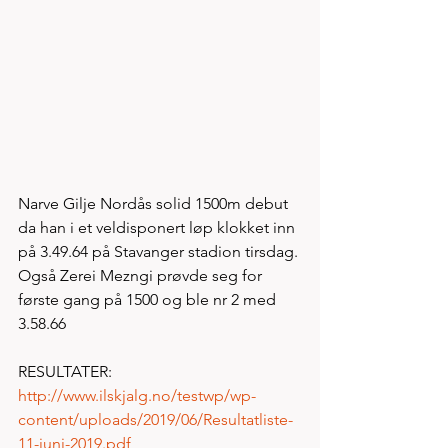
Narve Gilje Nordås solid 1500m debut 
da han i et veldisponert løp klokket inn 
på 3.49.64 på Stavanger stadion tirsdag. 
Også Zerei Mezngi prøvde seg for 
første gang på 1500 og ble nr 2 med 
3.58.66
RESULTATER:   
http://www.ilskjalg.no/testwp/wp-
content/uploads/2019/06/Resultatliste-
11-juni-2019.pdf