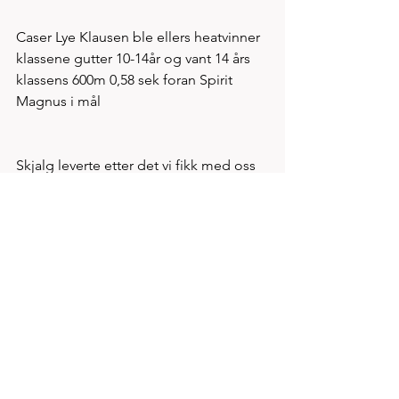
Caser Lye Klausen ble ellers heatvinner 
klassene gutter 10-14år og vant 14 års 
klassens 600m 0,58 sek foran Spirit 
Magnus i mål
Skjalg leverte etter det vi fikk med oss 
et gjennomført prikkfritt stevne. Synd 
at ikke hele byen stilte opp, her gikk 
dere glipp av en kjempemulighet  
Se alle
Siste innlegg