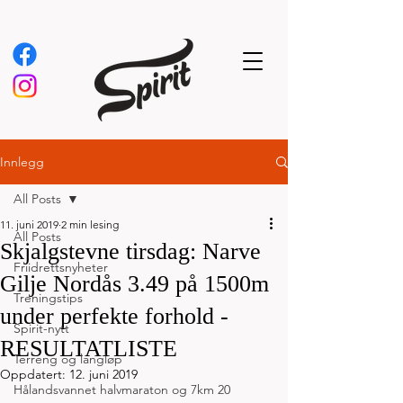
Innlegg
All Posts
11. juni 2019
2 min lesing
All Posts
Skjalgstevne tirsdag: Narve
Friidrettsnyheter
Gilje Nordås 3.49 på 1500m
Treningstips
under perfekte forhold -
Spirit-nytt
RESULTATLISTE
Terreng og langløp
Oppdatert:
12. juni 2019
Hålandsvannet halvmaraton og 7km 20