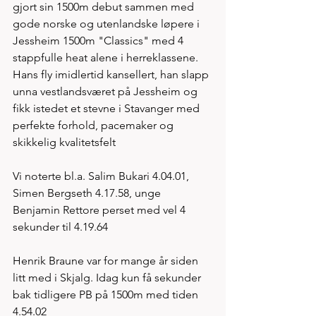
gjort sin 1500m debut sammen med 
gode norske og utenlandske løpere i 
Jessheim 1500m "Classics" med 4 
stappfulle heat alene i herreklassene. 
Hans fly imidlertid kansellert, han slapp 
unna vestlandsværet på Jessheim og 
fikk istedet et stevne i Stavanger med 
perfekte forhold, pacemaker og 
skikkelig kvalitetsfelt   
Vi noterte bl.a. Salim Bukari 4.04.01, 
Simen Bergseth 4.17.58, unge 
Benjamin Rettore perset med vel 4 
sekunder til 4.19.64
Henrik Braune var for mange år siden 
litt med i Skjalg. Idag kun få sekunder 
bak tidligere PB på 1500m med tiden 
4.54.02