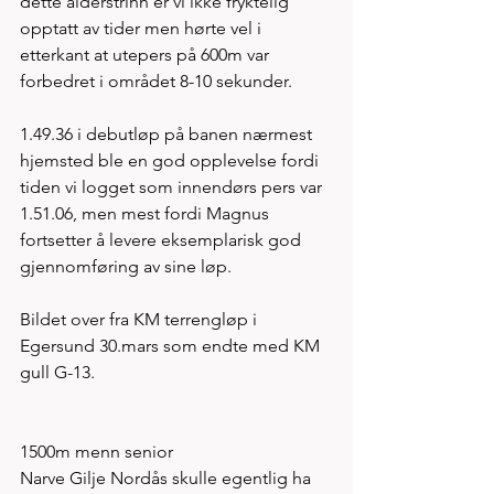
dette alderstrinn er vi ikke fryktelig 
opptatt av tider men hørte vel i 
etterkant at utepers på 600m var 
forbedret i området 8-10 sekunder. 
1.49.36 i debutløp på banen nærmest 
hjemsted ble en god opplevelse fordi 
tiden vi logget som innendørs pers var 
1.51.06, men mest fordi Magnus 
fortsetter å levere eksemplarisk god  
gjennomføring av sine løp.  
Bildet over fra KM terrengløp i 
Egersund 30.mars som endte med KM 
gull G-13. 
1500m menn senior
Narve Gilje Nordås skulle egentlig ha 