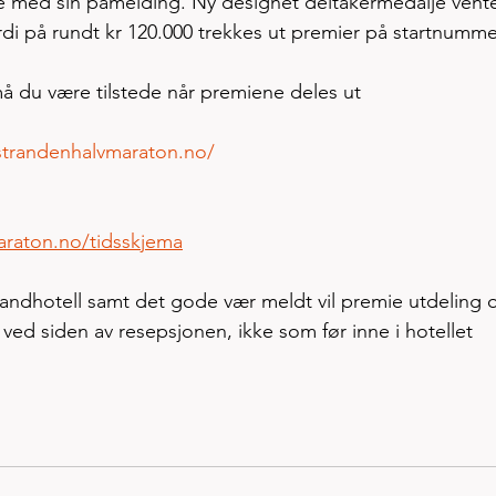
re med sin påmelding. Ny designet deltakermedalje venter
rdi på rundt kr 120.000 trekkes ut premier på startnumme
å du være tilstede når premiene deles ut 
strandenhalvmaraton.no/
araton.no/tidsskjema
randhotell samt det gode vær meldt vil premie utdeling 
t ved siden av resepsjonen, ikke som før inne i hotellet 