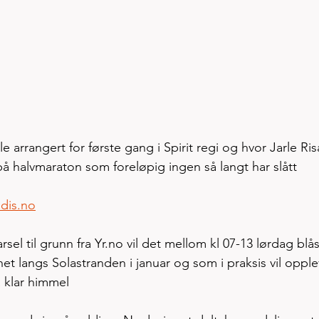
le arrangert for første gang i Spirit regi og hvor Jarle Ris
å halvmaraton som foreløpig ingen så langt har slått 
dis.no
sel til grunn fra Yr.no vil det mellom kl 07-13 lørdag blå
et langs Solastranden i januar og som i praksis vil opple
ra klar himmel