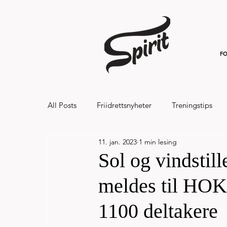
FO
All Posts
Friidrettsnyheter
Treningstips
11. jan. 2023
1 min lesing
Hålandsvannet halvmaraton og 7km 20
Sol og vindstill
meldes til HOK
1100 deltakere