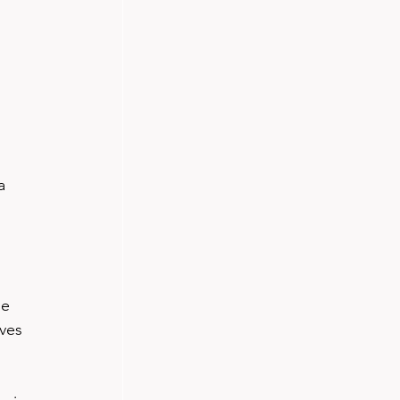
a 
se 
ves 