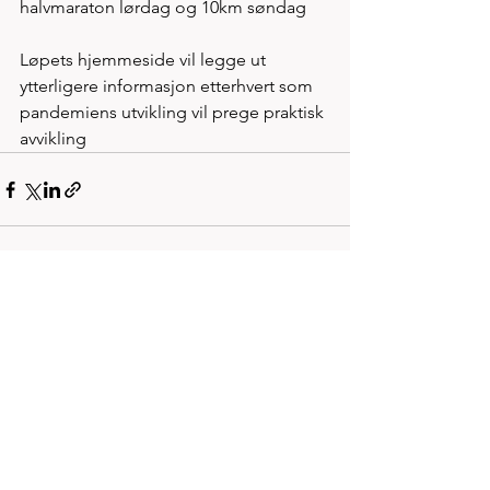
halvmaraton lørdag og 10km søndag 
Løpets hjemmeside vil legge ut 
ytterligere informasjon etterhvert som 
pandemiens utvikling vil prege praktisk 
avvikling  
Se alle
Siste innlegg