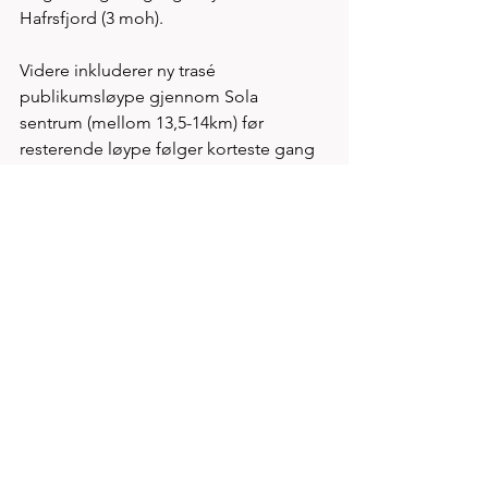
Hafrsfjord (3 moh). 
Videre inkluderer ny trasé 
publikumsløype gjennom Sola 
sentrum (mellom 13,5-14km) før 
resterende løype følger korteste gang 
& sykkelsti rundt flyplassen. 
Og rosinen i pølsa er at startpunkt 
halvmaraton er flyttet til 
inngangsparsell Sola Ruinkirke som gir 
maksimal utnyttelse av lovlig høyde 
over havet for at tider kan godkjennes. 
(Her er retningslinjer max tillatt fall 1m 
pr kilometer). 