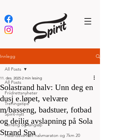
Innlegg
All Posts
11. des. 2025
2 min lesing
All Posts
Solastrand halv: Unn deg en
Friidrettsnyheter
dusj e.løpet, velvære
Treningstips
m/basseng, badstuer, fotbad
Spirit-nytt
og deilig avslapning på Sola
Terreng og langløp
Strand Spa
Hålandsvannet halvmaraton og 7km 20