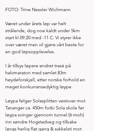
FOTO: Trine Nessler Wichmann
Været under årets løp var helt 
strålende, dog noe kaldt under 5km 
start kl 09.20 med -11 C. Vi styrer ikke 
over været men vil gjøre vårt beste for 
en god løpsopplevelse. 
I år tilbys løpere endret trasé på 
halvmaraton med samlet 83m 
høydeforskjell, etter norske forhold en 
meget konkurransedyktig løype.
Løypa følger Solasplitten vestover mot 
Tananger ca. 450m forbi Sola skole før 
løypa svinger gjennom tunnel (6 moh) 
inn søndre Hogstadveg og tilbake 
langs herlig flat gang & sykkelsti mot 