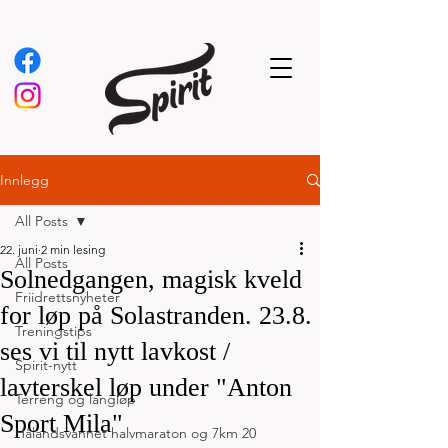
Innlegg
All Posts
22. juni
2 min lesing
All Posts
Solnedgangen, magisk kveld
Friidrettsnyheter
for løp på Solastranden. 23.8.
Treningstips
ses vi til nytt lavkost /
Spirit-nytt
lavterskel løp under "Anton
Terreng og langløp
Sport Mila"
Hålandsvannet halvmaraton og 7km 20