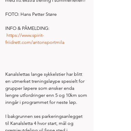
med litt ekstra trening i sommerferien?
FOTO: Hans Petter Støre
INFO & PÅMELDING: 
https://www.spirit-
friidrett.com/antonsportmila
Kanalslettas lange sykkelstier har blitt 
en utmerket treningsløype spesielt for 
grupper løpere som ønsker enda 
lengre utfordringer enn 5 og 10km som 
inngår i programmet for neste løp. 
I bakgrunnen ses parkeringsanlegget 
til Kanalsletta 4 hvor start, mål og 
premieutdeling vil finne sted i 