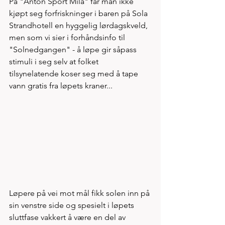
På "Anton Sport Mila" får man ikke 
kjøpt seg forfriskninger i baren på Sola 
Strandhotell en hyggelig lørdagskveld, 
men som vi sier i forhåndsinfo til 
"Solnedgangen" - å løpe gir såpass 
stimuli i seg selv at folket 
tilsynelatende koser seg med å tape 
vann gratis fra løpets kraner...
Løpere på vei mot mål fikk solen inn på 
sin venstre side og spesielt i løpets 
sluttfase vakkert å være en del av 