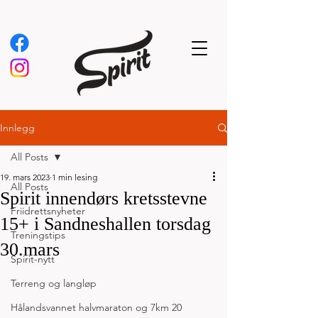
Innlegg
All Posts
19. mars 2023
1 min lesing
All Posts
Spirit innendørs kretsstevne
Friidrettsnyheter
15+ i Sandneshallen torsdag
Treningstips
30.mars
Spirit-nytt
Terreng og langløp
Hålandsvannet halvmaraton og 7km 20