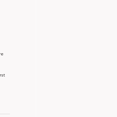
re 
st 