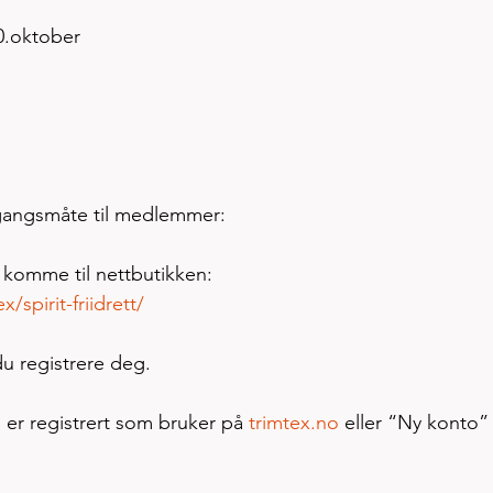
20.oktober 
mgangsmåte til medlemmer:
å komme til nettbutikken: 
/spirit-friidrett/
du registrere deg.
er registrert som bruker på 
trimtex.no
 eller “Ny konto”