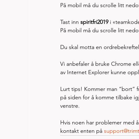
På mobil må du scrolle litt nedo
Tast inn 
spiritfri2019
 i «teamkode
På mobil må du scrolle litt nedov
Du skal motta en ordrebekreftel
Vi anbefaler å bruke Chrome eller
av Internet Explorer kunne opp
Lurt tips! Kommer man “bort” fr
på siden for å komme tilbake igj
venstre.
Hvis noen har problemer med å l
kontakt enten på 
support@trim