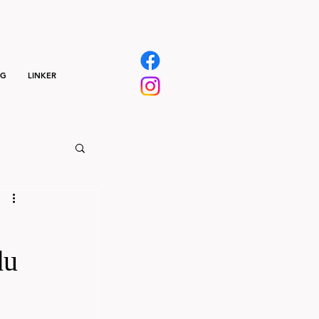
NG
LINKER
du