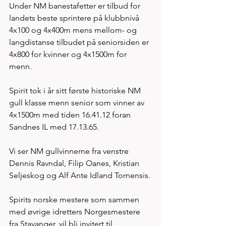
Under NM banestafetter er tilbud for 
landets beste sprintere på klubbnivå 
4x100 og 4x400m mens mellom- og 
langdistanse tilbudet på seniorsiden er 
4x800 for kvinner og 4x1500m for 
menn. 
Spirit tok i år sitt første historiske NM 
gull klasse menn senior som vinner av 
4x1500m med tiden 16.41.12 foran 
Sandnes IL med 17.13.65. 
Vi ser NM gullvinnerne fra venstre 
Dennis Ravndal, Filip Oanes, Kristian 
Seljeskog og Alf Ante Idland Tornensis.
Spirits norske mestere som sammen 
med øvrige idretters Norgesmestere 
fra Stavanger, vil bli invitert til 