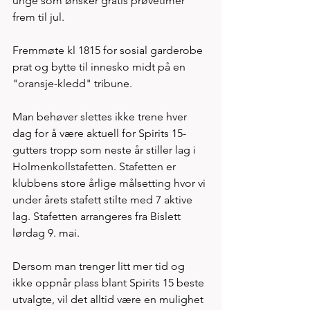
unge som ønsker gratis prøvetimer 
frem til jul.  
Fremmøte kl 1815 for sosial garderobe 
prat og bytte til innesko midt på en 
"oransje-kledd" tribune. 
Man behøver slettes ikke trene hver 
dag for å være aktuell for Spirits 15-
gutters tropp som neste år stiller lag i 
Holmenkollstafetten. Stafetten er 
klubbens store årlige målsetting hvor vi 
under årets stafett stilte med 7 aktive 
lag. Stafetten arrangeres fra Bislett 
lørdag 9. mai. 
Dersom man trenger litt mer tid og 
ikke oppnår plass blant Spirits 15 beste 
utvalgte, vil det alltid være en mulighet 