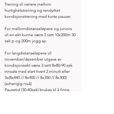
Trening vil variere mellom 
hurtighetstrening og rendyrket 
kondisjonstrening med korte pauser. 
For mellomdistanseløpere og juniors 
vil en økt kunne være 2 sett 10x200m 30 
sek p og 200m jogg sp. 
For langdistanseløpere vil 
november/desember utgave av 
kondisjonsøkt være 3 sett 8x80-90 sek 
innsats med start hvert 2.minutt eller 
3x(8x440 // 8x400 // 8x350 // 8x300) 
(avhengig nivå)
Pausetid (30-40sek) brukes til å finne 
egen startposisjon for intervalløkta. 
Trener vil skyve på deltakere som ikke 
er snakkbar etter hvert intervall drag. 