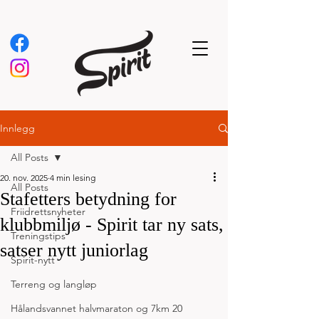
Innlegg
All Posts
20. nov. 2025
4 min lesing
All Posts
Stafetters betydning for
Friidrettsnyheter
klubbmiljø - Spirit tar ny sats,
Treningstips
satser nytt juniorlag
Spirit-nytt
Terreng og langløp
Hålandsvannet halvmaraton og 7km 20