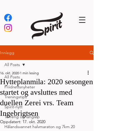
Innlegg
All Posts
16. okt. 2020
1 min lesing
All Posts
Hytteplanmila: 2020 sesongen
Friidrettsnyheter
startet og avsluttes med
Treningstips
duellen Zerei vrs. Team
Spirit-nytt
Ingebrigtsen
Terreng og langløp
Oppdatert:
17. okt. 2020
Hålandsvannet halvmaraton og 7km 20