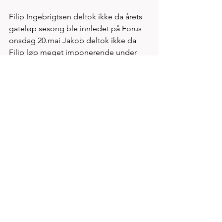
Filip Ingebrigtsen deltok ikke da årets 
gateløp sesong ble innledet på Forus 
onsdag 20.mai Jakob deltok ikke da 
Filip løp meget imponerende under 
NM terrengløp 10km sist helg 
Nederland desember 2018:
- Jakob deltok ikke da Filip løp inn til 
Norges eneste senior EM gull i 10km 
terrengløp 
- Jakob med like suverent EM gull 
samme dag i juniorklassen (6km)  