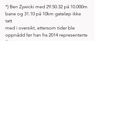
*) Ben Zywicki med 29.50.32 på 10.000m 
bane og 31.10 på 10km gateløp ikke 
tatt 
med i oversikt, ettersom tider ble 
oppnådd før han fra 2014 representerte 
Spirit
*) Nils Haktor Buas 33.33 tas heller ikke 
med siden dette kun er en stipulert 
omregnet tid fra terrengløp  