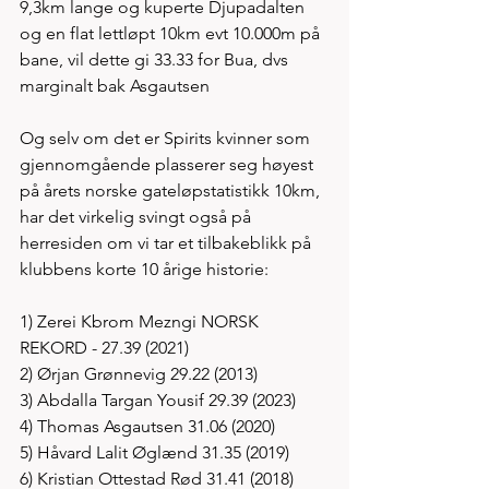
9,3km lange og kuperte Djupadalten 
og en flat lettløpt 10km evt 10.000m på 
bane, vil dette gi 33.33 for Bua, dvs 
marginalt bak Asgautsen
Og selv om det er Spirits kvinner som 
gjennomgående plasserer seg høyest 
på årets norske gateløpstatistikk 10km, 
har det virkelig svingt også på 
herresiden om vi tar et tilbakeblikk på  
klubbens korte 10 årige historie:
1) Zerei Kbrom Mezngi NORSK 
REKORD - 27.39 (2021)
2) Ørjan Grønnevig 29.22 (2013)
3) Abdalla Targan Yousif 29.39 (2023)
4) Thomas Asgautsen 31.06 (2020)
5) Håvard Lalit Øglænd 31.35 (2019) 
6) Kristian Ottestad Rød 31.41 (2018) 