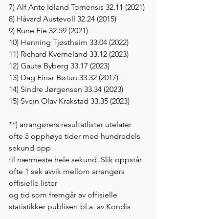
7) Alf Ante Idland Tornensis 32.11 (2021) 
8) Håvard Austevoll 32.24 (2015)
9) Rune Eie 32.59 (2021)
10) Henning Tjøstheim 33.04 (2022)
11) Richard Kverneland 33.12 (2023) 
12) Gaute Byberg 33.17 (2023) 
13) Dag Einar Bøtun 33.32 (2017) 
14) Sindre Jørgensen 33.34 (2023)
15) Svein Olav Krakstad 33.35 (2023)  
**) arrangørers resultatlister utelater 
ofte å opphøye tider med hundredels 
sekund opp 
til nærmeste hele sekund. Slik oppstår 
ofte 1 sek avvik mellom arrangørs 
offisielle lister
og tid som fremgår av offisielle 
statistikker publisert bl.a. av Kondis  