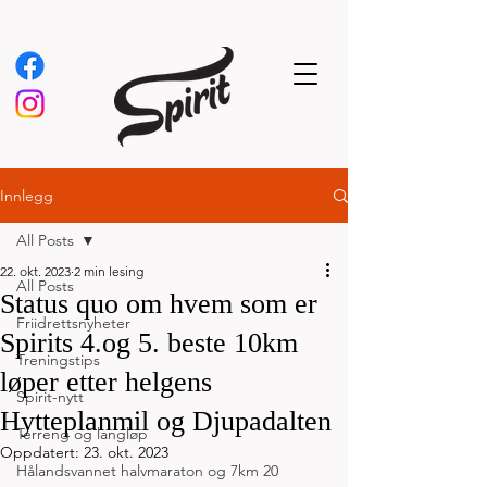
Innlegg
All Posts
22. okt. 2023
2 min lesing
All Posts
Status quo om hvem som er
Friidrettsnyheter
Spirits 4.og 5. beste 10km
Treningstips
løper etter helgens
Spirit-nytt
Hytteplanmil og Djupadalten
Terreng og langløp
Oppdatert:
23. okt. 2023
Hålandsvannet halvmaraton og 7km 20