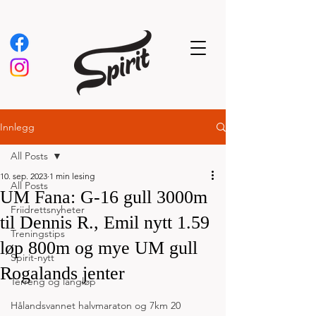
Innlegg
All Posts
10. sep. 2023
1 min lesing
All Posts
UM Fana: G-16 gull 3000m
Friidrettsnyheter
til Dennis R., Emil nytt 1.59
Treningstips
løp 800m og mye UM gull
Spirit-nytt
Rogalands jenter
Terreng og langløp
Hålandsvannet halvmaraton og 7km 20