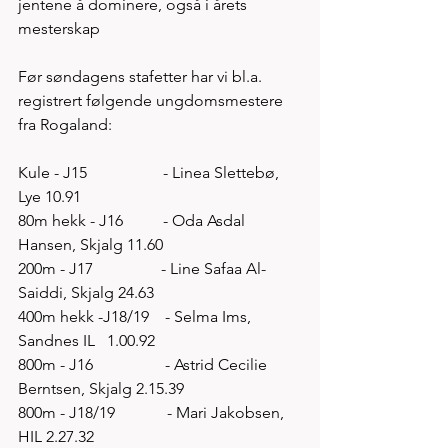
jentene å dominere, også i årets 
mesterskap 
Før søndagens stafetter har vi bl.a. 
registrert følgende ungdomsmestere 
fra Rogaland: 
Kule - J15                   - Linea Slettebø, 
Lye 10.91 
80m hekk - J16          - Oda Asdal 
Hansen, Skjalg 11.60
200m - J17                 - Line Safaa Al-
Saiddi, Skjalg 24.63 
400m hekk -J18/19    - Selma Ims, 
Sandnes IL   1.00.92
800m - J16                  - Astrid Cecilie 
Berntsen, Skjalg 2.15.39   
800m - J18/19             - Mari Jakobsen, 
HIL 2.27.32