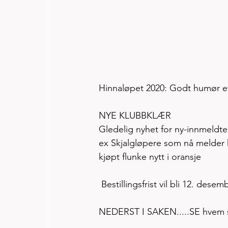
Hinnaløpet 2020: Godt humør ette
NYE KLUBBKLÆR
Gledelig nyhet for ny-innmeldte i
ex Skjalgløpere som nå melder klu
kjøpt flunke nytt i oransje 
 Bestillingsfrist vil bli 12. desem
NEDERST I SAKEN.....SE hvem 