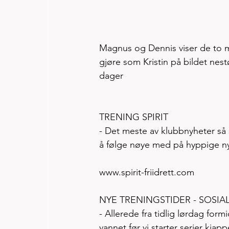
Magnus og Dennis viser de to m
gjøre som Kristin på bildet nest
dager  
TRENING SPIRIT 
- Det meste av klubbnyheter så s
å følge nøye med på hyppige nyhe
www.spirit-friidrett.com    
NYE TRENINGSTIDER - SOSI
- Allerede fra tidlig lørdag for
vannet før vi starter serier kj