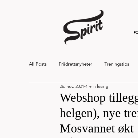
FO
All Posts
Friidrettsnyheter
Treningstips
26. nov. 2021
4 min lesing
Hålandsvannet halvmaraton og 7km 20
Webshop tillegg
helgen), nye tre
Mosvannet økt