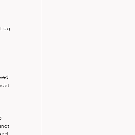
t og 
 ved 
edet 
G
undt 
and 