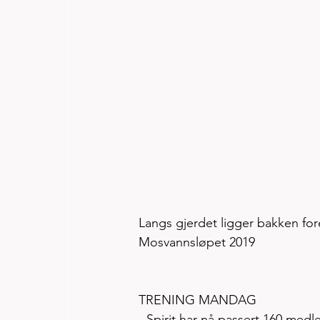
Langs gjerdet ligger bakken foret
Mosvannsløpet 2019 
TRENING MANDAG
- Spirit har nå passert 160 medl