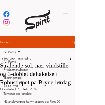
Innlegg
All Posts
16. feb. 2024
1 min lesing
All Posts
Strålende sol, nær vindstille
Friidrettsnyheter
og 3-doblet deltakelse i
Treningstips
Robustløpet på Bryne lørdag
Spirit-nytt
Oppdatert:
18. feb. 2024
Terreng og langløp
Hålandsvannet halvmaraton og 7km 20