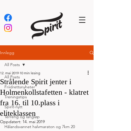
Innlegg
All Posts
12. mai 2019
10 min lesing
All Posts
Strålende Spirit jenter i
Friidrettsnyheter
Holmenkollstafetten - klatret
Treningstips
fra 16. til 10.plass i
Spirit-nytt
eliteklassen
Terreng og langløp
Oppdatert:
14. mai 2019
Hålandsvannet halvmaraton og 7km 20