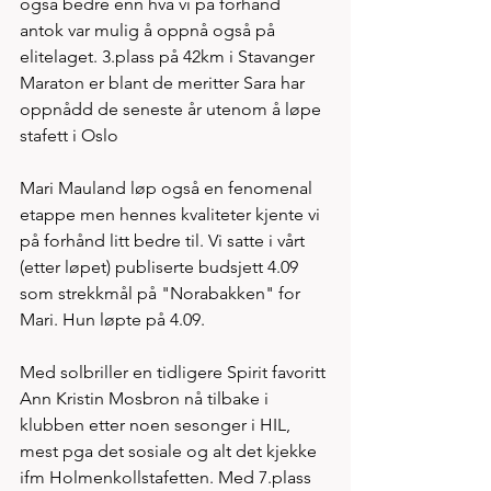
også bedre enn hva vi på forhånd 
antok var mulig å oppnå også på 
elitelaget. 3.plass på 42km i Stavanger 
Maraton er blant de meritter Sara har 
oppnådd de seneste år utenom å løpe 
stafett i Oslo 
Mari Mauland løp også en fenomenal 
etappe men hennes kvaliteter kjente vi 
på forhånd litt bedre til. Vi satte i vårt 
(etter løpet) publiserte budsjett 4.09 
som strekkmål på "Norabakken" for 
Mari. Hun løpte på 4.09. 
Med solbriller en tidligere Spirit favoritt 
Ann Kristin Mosbron nå tilbake i 
klubben etter noen sesonger i HIL, 
mest pga det sosiale og alt det kjekke 
ifm Holmenkollstafetten. Med 7.plass 