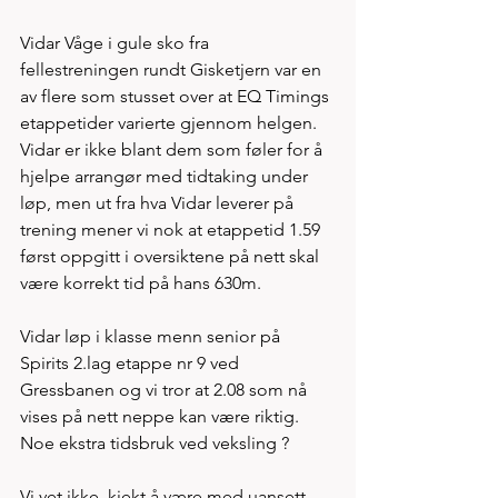
Vidar Våge i gule sko fra 
fellestreningen rundt Gisketjern var en 
av flere som stusset over at EQ Timings 
etappetider varierte gjennom helgen. 
Vidar er ikke blant dem som føler for å 
hjelpe arrangør med tidtaking under 
løp, men ut fra hva Vidar leverer på 
trening mener vi nok at etappetid 1.59 
først oppgitt i oversiktene på nett skal 
være korrekt tid på hans 630m. 
Vidar løp i klasse menn senior på 
Spirits 2.lag etappe nr 9 ved 
Gressbanen og vi tror at 2.08 som nå 
vises på nett neppe kan være riktig. 
Noe ekstra tidsbruk ved veksling ? 
Vi vet ikke, kjekt å være med uansett 