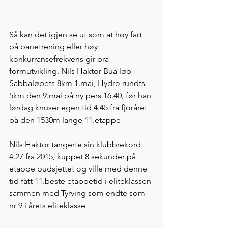
Så kan det igjen se ut som at høy fart 
på banetrening eller høy 
konkurransefrekvens gir bra 
formutvikling. Nils Haktor Bua løp 
Sabbaløpets 8km 1.mai, Hydro rundts 
5km den 9.mai på ny pers 16.40, før han 
lørdag knuser egen tid 4.45 fra fjoråret 
på den 1530m lange 11.etappe
Nils Haktor tangerte sin klubbrekord 
4.27 fra 2015, kuppet 8 sekunder på 
etappe budsjettet og ville med denne 
tid fått 11.beste etappetid i eliteklassen 
sammen med Tyrving som endte som 
nr 9 i årets eliteklasse  