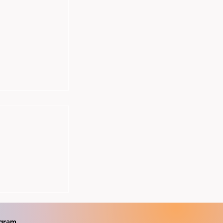
onse Sandnes,
1 bronse,
m beste jr
og to pb's på
agram