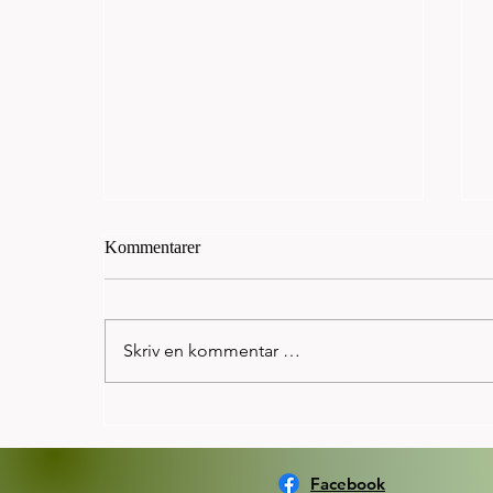
Kommentarer
Skriv en kommentar …
Norseman: Kristian Grue
beseiret OL gullvinner 2012 og
2016, Spirit Tonja på ypperlig
Facebook
4.plass