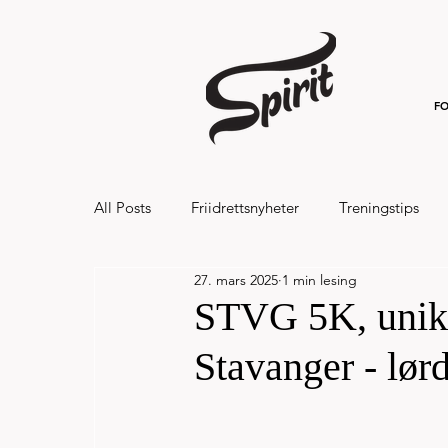
FO
All Posts
Friidrettsnyheter
Treningstips
27. mars 2025
1 min lesing
Hålandsvannet halvmaraton og 7km 20
STVG 5K, unik l
Stavanger - lør