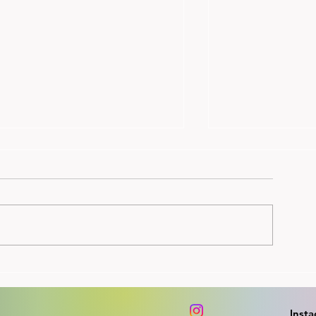
Perseløypa på Forus
NM: gull,sølv,br
kontrollmålt, siste måling viste 8
Skjalg og Spirit 
cm avvik. Nytt lavterskel løp
Dennis 8.plass so
søndag 23.8. kl 1900
på1500m finalen 
Inst