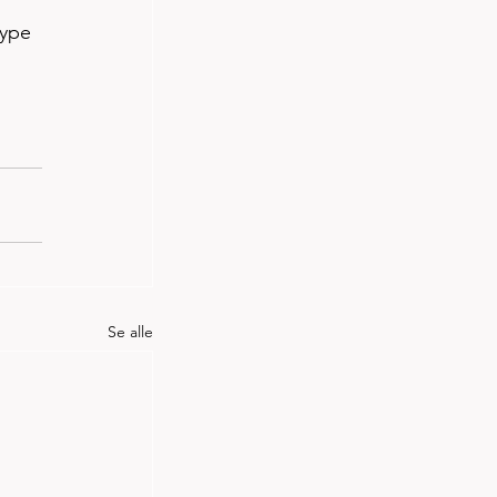
øype 
Se alle