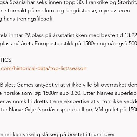
gså Spania har seks innen topp 30, Frankrike og Storbrit
 en stormakt på mellom- og langdistanse, mye av æren 
g hans treningsfilosofi  
la inntar 29.plass på årsstatistikken med beste tid 13.22
.plass på årets Europastatistikk på 1500m og nå også 50
TICS:
com/historical-data/top-list/season
ts Bislett Games antydet vi at vi ikke ville bli overrasket de
ste norske som løp 1500m sub 3.30. Etter Narves superløp
er av norsk friidretts trenerekspertise at vi tørr ikke vedd
tar Narve Gilje Nordås i spurtduell om VM gullet på 150
ener kan virkelig slå seg på brystet i triumf over 