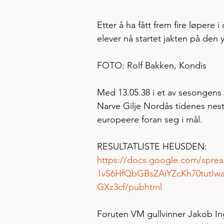
Etter å ha fått frem fire løper
elever nå startet jakten på de
FOTO: Rolf Bakken, Kondis
Med 13.05.38 i et av sesongens 
Narve Gilje Nordås tidenes nes
europeere foran seg i mål.  
RESULTATLISTE HEUSDEN:
https://docs.google.com/spre
1vS6HfQbGBsZAiYZcKh70tutI
GXz3cf/pubhtml
Foruten VM gullvinner Jakob In