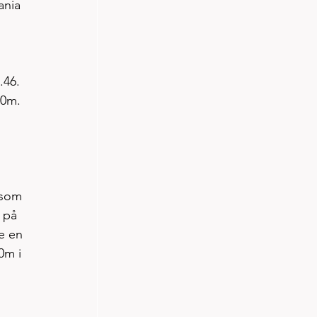
ania 
.46.
00m.
rsom 
 på 
e en 
0m i 