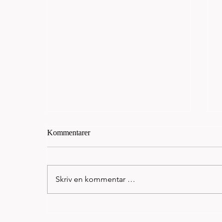
Kommentarer
Skriv en kommentar …
Norseman: Kristian Grue
beseiret OL gullvinner 2012 og