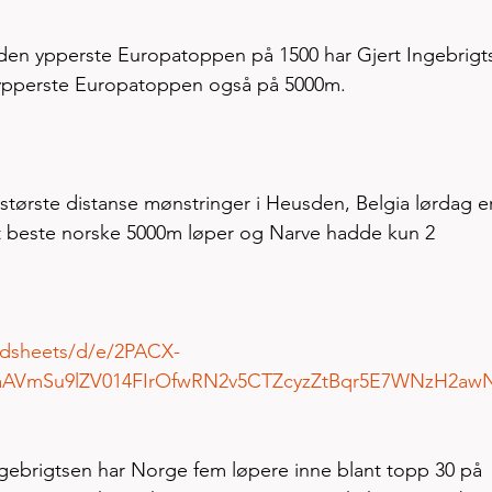
e i den ypperste Europatoppen på 1500 har Gjert Ingebrigt
n ypperste Europatoppen også på 5000m. 
største distanse mønstringer i Heusden, Belgia lørdag er
t beste norske 5000m løper og Narve hadde kun 2 
adsheets/d/e/2PACX-
waAVmSu9lZV014FIrOfwRN2v5CTZcyzZtBqr5E7WNzH2aw
gebrigtsen har Norge fem løpere inne blant topp 30 på 