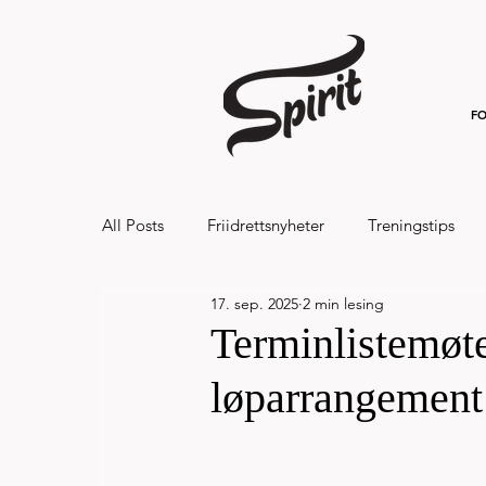
FO
All Posts
Friidrettsnyheter
Treningstips
17. sep. 2025
2 min lesing
Hålandsvannet halvmaraton og 7km 20
Terminlistemøte
løparrangement 