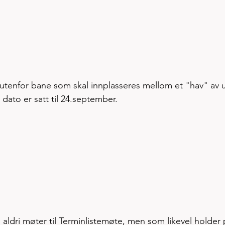
øp utenfor bane som skal innplasseres mellom et "hav" av u
 dato er satt til 24.september. 
ldri møter til Terminlistemøte, men som likevel holder 