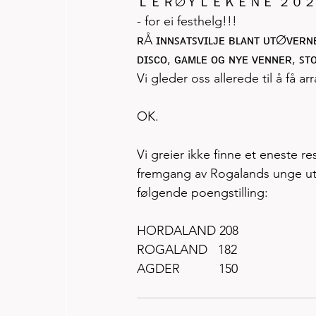
ＬＥＲØＹＬＥＫＥＮＥ ２０２
- for ei festhelg!!!
ʀÅ ɪɴɴꜱᴀᴛꜱᴠɪʟᴊᴇ ʙʟᴀɴᴛ ᴜᴛØᴠᴇʀɴᴇ
ᴅɪꜱᴄᴏ, ɢᴀᴍʟᴇ ᴏɢ ɴʏᴇ ᴠᴇɴɴᴇʀ, ꜱᴛ
Vi gleder oss allerede til å få a
OK.
Vi greier ikke finne et eneste r
fremgang av Rogalands unge utø
følgende poengstilling:
HORDALAND 208
ROGALAND   182
AGDER           150