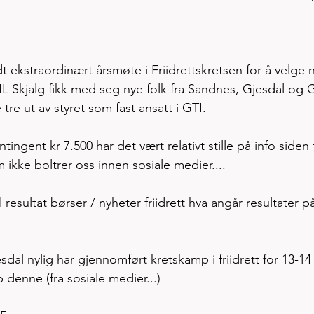
ekstraordinært årsmøte i Friidrettskretsen for å velge n
 IL Skjalg fikk med seg nye folk fra Sandnes, Gjesdal og G
 tre ut av styret som fast ansatt i GTI. 
tingent kr 7.500 har det vært relativt stille på info siden 
 ikke boltrer oss innen sosiale medier....
resultat børser / nyheter friidrett hva angår resultater p
esdal nylig har gjennomført kretskamp i friidrett for 13-14 
 denne (fra sosiale medier...)