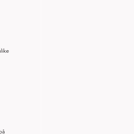
like 
på 