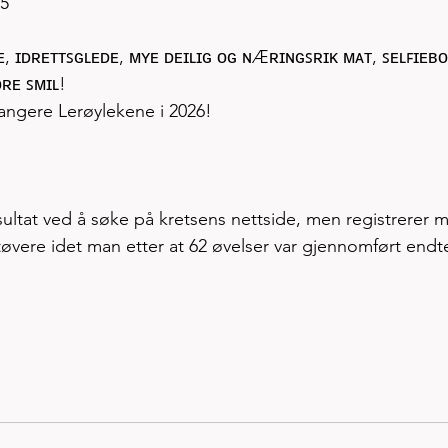
5
, ɪᴅʀᴇᴛᴛꜱɢʟᴇᴅᴇ, ᴍʏᴇ ᴅᴇɪʟɪɢ ᴏɢ ɴÆʀɪɴɢꜱʀɪᴋ ᴍᴀᴛ, ꜱᴇʟꜰɪᴇʙᴏ
ᴏʀᴇ ꜱᴍɪʟ!
rrangere Lerøylekene i 2026!
esultat ved å søke på kretsens nettside, men registrerer m
vere idet man etter at 62 øvelser var gjennomført endt