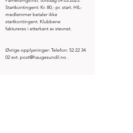
Påmeldingsfrist: torsdag 09.03.2023.
Startkontingent: Kr. 80,- pr. start. HIL-
medlemmer betaler ikke 
startkontingent. Klubbene
faktureres i etterkant av stevnet.
Øvrige opplysninger: Telefon: 52 22 34 
02 evt. post@haugesundil.no .
NB! Husk ved bruk av piggsko, kun 
butte innendørspigger med maks. 
lengde 5mm.
Disse kan fås kjøpt i hallen. Piggene 
koster kr. 6,- pr. stk.
Tidsskjema: Legges ut på HILs 