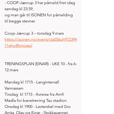
- COOP-Jærcup 3 har påmeld.frist idag 
søndag kl 23.59, 
og man går til ISONEN for påmelding 
til begge stevner 
Coop-Jærcup 3 – torsdag 9.mars
https://isonen.no/event/cla056uh972394
11eho8lnnoaw/
TRENINGSPLAN (EINAR) - UKE 10 - fra 6-
12.mars
Mandag kl 1715 - Langintervall 
Vannassen 
Tirsdag  kl 1715 - Avreise fra Amfi 
Madla for banetrening Tau stadion 
Onsdag kl 1900 - Lavterskel med Gro 
Anita, Olav og Einar - Stokkavannet, 