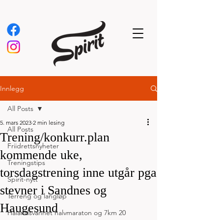
Innlegg
All Posts
5. mars 2023
2 min lesing
All Posts
Trening/konkurr.plan
Friidrettsnyheter
kommende uke,
Treningstips
torsdagstrening inne utgår pga
Spirit-nytt
stevner i Sandnes og
Terreng og langløp
Haugesund
Hålandsvannet halvmaraton og 7km 20