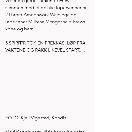
Vi ser en gledesstrålende Frew 
sammen med etiopiske løpervenner nr 
2 i løpet Amedawork Walelega og 
løpsvinner Milkesa Mengesha + Frews 
kone og barn.  
5 SPIRIT'R TOK EN FREKKAS, LØP FRA 
VAKTENE OG RAKK LIKEVEL START.....
FOTO: Kjell Vigestad, Kondis 
Med Kondis som kilde kan vi bekrefte 