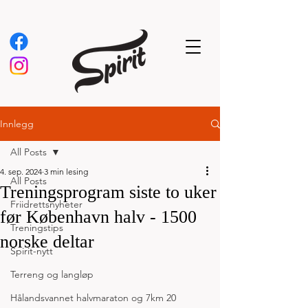
Innlegg
All Posts
4. sep. 2024
3 min lesing
All Posts
Treningsprogram siste to uker
Friidrettsnyheter
før København halv - 1500
Treningstips
norske deltar
Spirit-nytt
Terreng og langløp
Hålandsvannet halvmaraton og 7km 20