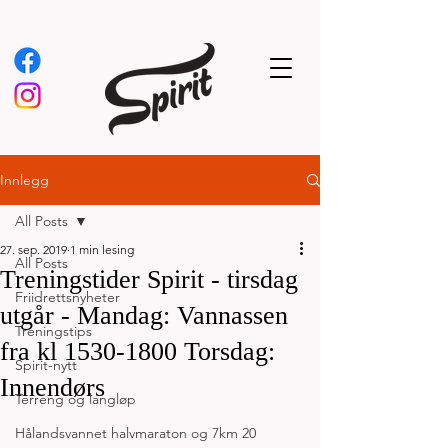
Innlegg
All Posts
27. sep. 2019
1 min lesing
All Posts
Treningstider Spirit - tirsdag
Friidrettsnyheter
utgår - Mandag: Vannassen
Treningstips
fra kl 1530-1800 Torsdag:
Spirit-nytt
Innendørs
Terreng og langløp
Hålandsvannet halvmaraton og 7km 20