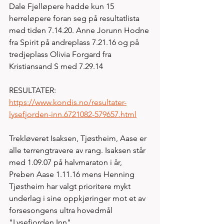
Dale Fjelløpere hadde kun 15 
herreløpere foran seg på resultatlista 
med tiden 7.14.20. Anne Jorunn Hodne 
fra Spirit på andreplass 7.21.16 og på 
tredjeplass Olivia Forgard fra 
Kristiansand S med 7.29.14 
RESULTATER: 
https://www.kondis.no/resultater-
lysefjorden-inn.6721082-579657.html
Trekløveret Isaksen, Tjøstheim, Aase er 
alle terrengtravere av rang. Isaksen står 
med 1.09.07 på halvmaraton i år, 
Preben Aase 1.11.16 mens Henning 
Tjøstheim har valgt prioritere mykt 
underlag i sine oppkjøringer mot et av 
forsesongens ultra hovedmål 
"Lysefjorden Inn". 