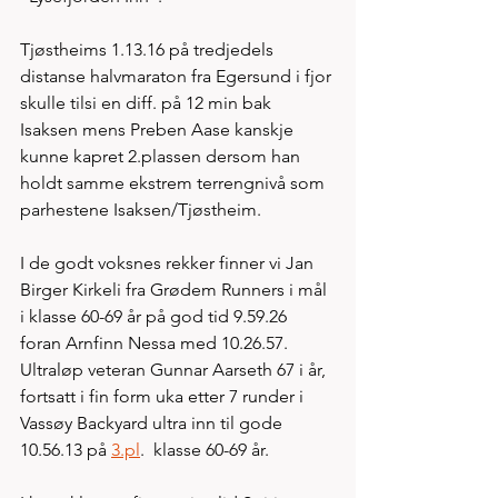
Tjøstheims 1.13.16 på tredjedels 
distanse halvmaraton fra Egersund i fjor 
skulle tilsi en diff. på 12 min bak 
Isaksen mens Preben Aase kanskje 
kunne kapret 2.plassen dersom han 
holdt samme ekstrem terrengnivå som 
parhestene Isaksen/Tjøstheim. 
I de godt voksnes rekker finner vi Jan 
Birger Kirkeli fra Grødem Runners i mål 
i klasse 60-69 år på god tid 9.59.26 
foran Arnfinn Nessa med 10.26.57. 
Ultraløp veteran Gunnar Aarseth 67 i år, 
fortsatt i fin form uka etter 7 runder i 
Vassøy Backyard ultra inn til gode 
10.56.13 på 
3.pl
.  klasse 60-69 år. 