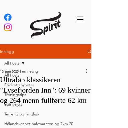
Innlegg
All Posts
10. juni 2025
1 min lesing
All Posts
Ultraløp klassikeren
Friidrettsnyheter
"Lysefjorden Inn": 69 kvinner
Treningstips
og 264 menn fullførte 62 km
Spirit-nytt
Terreng og langløp
Hålandsvannet halvmaraton og 7km 20