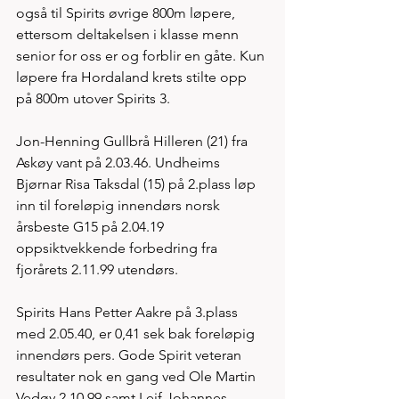
også til Spirits øvrige 800m løpere, 
ettersom deltakelsen i klasse menn 
senior for oss er og forblir en gåte. Kun 
løpere fra Hordaland krets stilte opp 
på 800m utover Spirits 3. 
Jon-Henning Gullbrå Hilleren (21) fra 
Askøy vant på 2.03.46. Undheims 
Bjørnar Risa Taksdal (15) på 2.plass løp 
inn til foreløpig innendørs norsk 
årsbeste G15 på 2.04.19 
oppsiktvekkende forbedring fra 
fjorårets 2.11.99 utendørs. 
Spirits Hans Petter Aakre på 3.plass 
med 2.05.40, er 0,41 sek bak foreløpig 
innendørs pers. Gode Spirit veteran 
resultater nok en gang ved Ole Martin 
Vedøy 2.10.99 samt Leif Johannes 