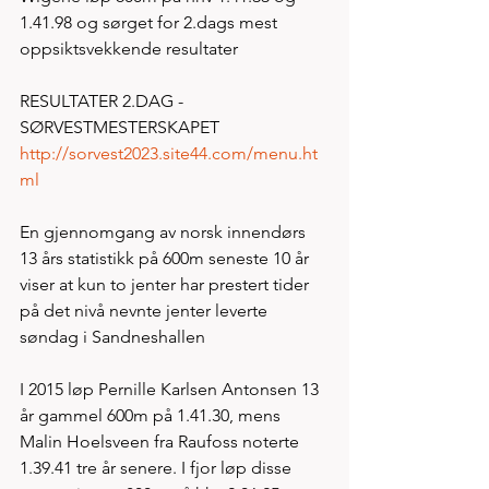
1.41.98 og sørget for 2.dags mest 
oppsiktsvekkende resultater 
RESULTATER 2.DAG - 
SØRVESTMESTERSKAPET
http://sorvest2023.site44.com/menu.ht
ml
En gjennomgang av norsk innendørs 
13 års statistikk på 600m seneste 10 år 
viser at kun to jenter har prestert tider 
på det nivå nevnte jenter leverte 
søndag i Sandneshallen 
I 2015 løp Pernille Karlsen Antonsen 13 
år gammel 600m på 1.41.30, mens 
Malin Hoelsveen fra Raufoss noterte 
1.39.41 tre år senere. I fjor løp disse 