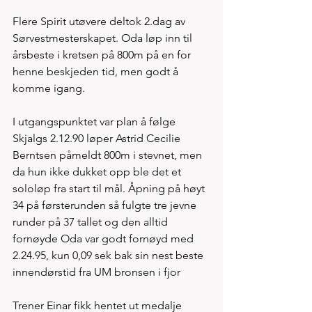
Flere Spirit utøvere deltok 2.dag av 
Sørvestmesterskapet. Oda løp inn til 
årsbeste i kretsen på 800m på en for 
henne beskjeden tid, men godt å 
komme igang. 
I utgangspunktet var plan å følge 
Skjalgs 2.12.90 løper Astrid Cecilie 
Berntsen påmeldt 800m i stevnet, men 
da hun ikke dukket opp ble det et 
sololøp fra start til mål. Åpning på høyt 
34 på førsterunden så fulgte tre jevne 
runder på 37 tallet og den alltid 
fornøyde Oda var godt fornøyd med 
2.24.95, kun 0,09 sek bak sin nest beste 
innendørstid fra UM bronsen i fjor 
Trener Einar fikk hentet ut medalje 