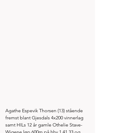
Agathe Espevik Thorsen (13) stående 
fremst blant Gjesdals 4x200 vinnerlag 
samt HILs 12 år gamle Othelie Stave-
Wigene løp 600m på hhv 1.41.33 og 