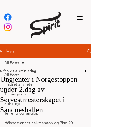
Innlegg
All Posts
5. feb. 2023
3 min lesing
All Posts
Ungjenter i Norgestoppen
Friidrettsnyheter
under 2.dag av
Treningstips
Sørvestmesterskapet i
Spirit-nytt
Sandneshallen
Terreng og langløp
Hålandsvannet halvmaraton og 7km 20