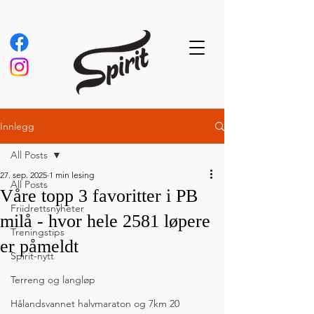
Innlegg
All Posts
27. sep. 2025
1 min lesing
All Posts
Våre topp 3 favoritter i PB
Friidrettsnyheter
milå - hvor hele 2581 løpere
Treningstips
er påmeldt
Spirit-nytt
Terreng og langløp
Hålandsvannet halvmaraton og 7km 20