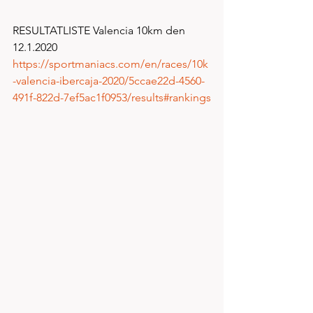
RESULTATLISTE Valencia 10km den 
12.1.2020
https://sportmaniacs.com/en/races/10k
-valencia-ibercaja-2020/5ccae22d-4560-
491f-822d-7ef5ac1f0953/results#rankings