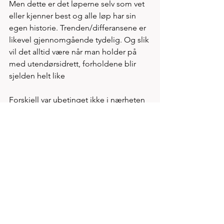
Men dette er det løperne selv som vet 
eller kjenner best og alle løp har sin 
egen historie. Trenden/differansene er 
likevel gjennomgående tydelig. Og slik 
vil det alltid være når man holder på 
med utendørsidrett, forholdene blir 
sjelden helt like
Forskjell var ubetinget ikke i nærheten 
de 36 sekund som for vår spaservenn 
Fitwi, men artig poeng er dette som 
samme Fitwi fremholder, at 27.13 løpet 
til europarekord holder Wanders i 
samme løype ikke er på høyde med 
Zereis løp søndag. Vi sier vel et tja, til 
den...