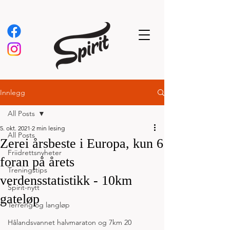
Innlegg
All Posts
5. okt. 2021
2 min lesing
All Posts
Zerei årsbeste i Europa, kun 6
Friidrettsnyheter
foran på årets
Treningstips
verdensstatistikk - 10km
Spirit-nytt
gateløp
Terreng og langløp
Hålandsvannet halvmaraton og 7km 20