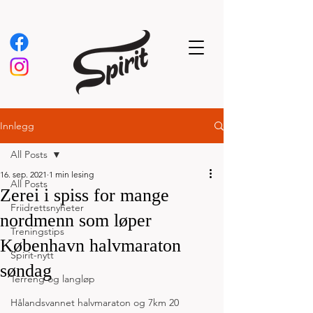
Innlegg
All Posts
16. sep. 2021
1 min lesing
All Posts
Zerei i spiss for mange
Friidrettsnyheter
nordmenn som løper
Treningstips
København halvmaraton
Spirit-nytt
søndag
Terreng og langløp
Hålandsvannet halvmaraton og 7km 20