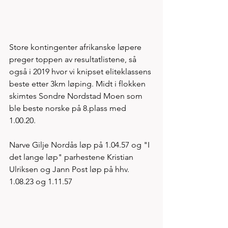
Store kontingenter afrikanske løpere 
preger toppen av resultatlistene, så 
også i 2019 hvor vi knipset eliteklassens 
beste etter 3km løping. Midt i flokken 
skimtes Sondre Nordstad Moen som 
ble beste norske på 8.plass med 
1.00.20. 
Narve Gilje Nordås løp på 1.04.57 og "I 
det lange løp" parhestene Kristian 
Ulriksen og Jann Post løp på hhv. 
1.08.23 og 1.11.57   