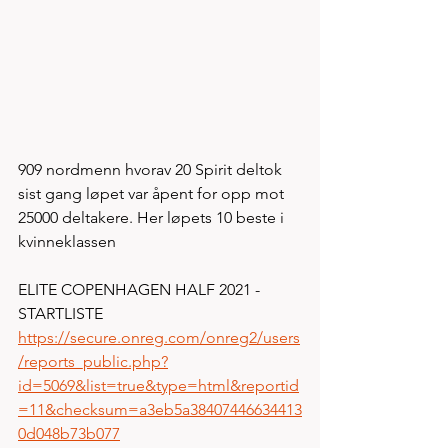
909 nordmenn hvorav 20 Spirit deltok 
sist gang løpet var åpent for opp mot 
25000 deltakere. Her løpets 10 beste i 
kvinneklassen
ELITE COPENHAGEN HALF 2021 - 
STARTLISTE 
https://secure.onreg.com/onreg2/users
/reports_public.php?
id=5069&list=true&type=html&reportid
=11&checksum=a3eb5a38407446634413
0d048b73b077