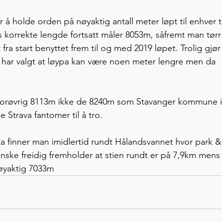
 å holde orden på nøyaktig antall meter løpt til enhver t
 korrekte lengde fortsatt måler 8053m, såfremt man tørr
 fra start benyttet frem til og med 2019 løpet. Trolig gjør
 har valgt at løypa kan være noen meter lengre men da 
 forøvrig 8113m ikke de 8240m som Stavanger kommune i
 Strava fantomer til å tro. 
ta finner man imidlertid rundt Hålandsvannet hvor park &
ske freidig fremholder at stien rundt er på 7,9km mens
 nøyaktig 7033m 