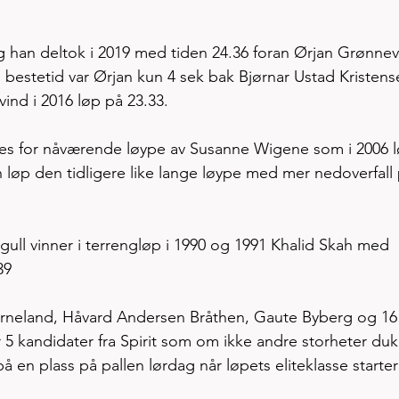
ng han deltok i 2019 med tiden 24.36 foran Ørjan Grønnev
 bestetid var Ørjan kun 4 sek bak Bjørnar Ustad Kristens
ind i 2016 løp på 23.33. 
es for nåværende løype av Susanne Wigene som i 2006 l
n løp den tidligere like lange løype med mer nedoverfall 
gull vinner i terrengløp i 1990 og 1991 Khalid Skah med 
39 
rneland, Håvard Andersen Bråthen, Gaute Byberg og 16 
5 kandidater fra Spirit som om ikke andre storheter duk
 en plass på pallen lørdag når løpets eliteklasse starter 