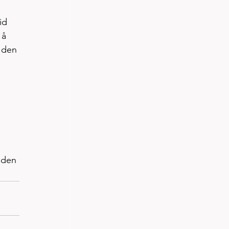
id 
 å 
 den 
 
 
 den 