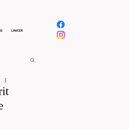
NG
LINKER
it
e