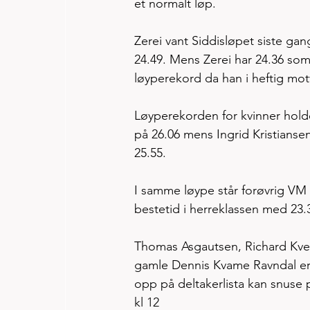
et normalt løp. 
Zerei vant Siddisløpet siste ga
24.49. Mens Zerei har 24.36 som
løyperekord da han i heftig motv
Løyperekorden for kvinner hold
på 26.06 mens Ingrid Kristianse
25.55. 
I samme løype står forøvrig VM 
bestetid i herreklassen med 23.
Thomas Asgautsen, Richard Kve
gamle Dennis Kvame Ravndal er 
opp på deltakerlista kan snuse på
kl 12 