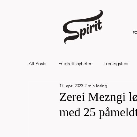
FO
All Posts
Friidrettsnyheter
Treningstips
17. apr. 2023
2 min lesing
Hålandsvannet halvmaraton og 7km 20
Zerei Mezngi lø
med 25 påmeldte 