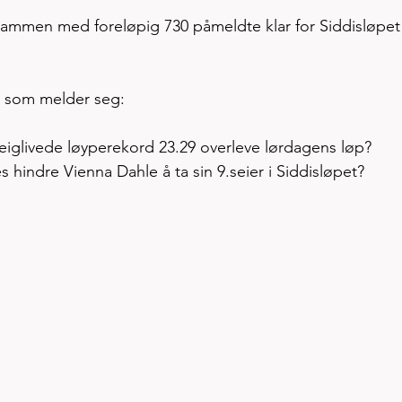
ammen med foreløpig 730 påmeldte klar for Siddisløpet 
ål som melder seg: 
eiglivede løyperekord 23.29 overleve lørdagens løp?         
 hindre Vienna Dahle å ta sin 9.seier i Siddisløpet?  