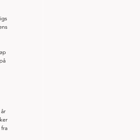
igs 
ens 
øp 
på 
år 
ker 
fra 