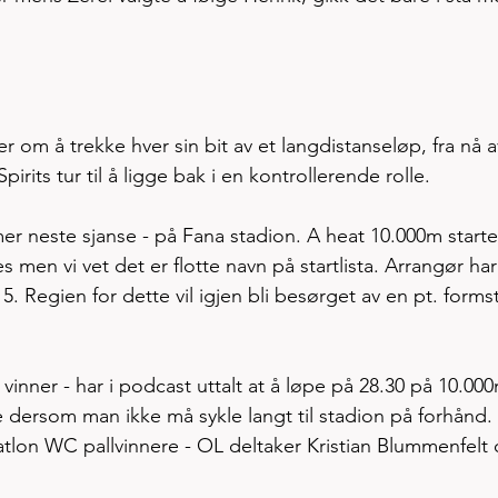
om å trekke hver sin bit av et langdistanseløp, fra nå a
irits tur til å ligge bak i en kontrollerende rolle. 
r neste sjanse - på Fana stadion. A heat 10.000m starte
 men vi vet det er flotte navn på startlista. Arrangør har
5. Regien for dette vil igjen bli besørget av en pt. forms
 vinner - har i podcast uttalt at å løpe på 28.30 på 10.000
e dersom man ikke må sykle langt til stadion på forhånd.
iatlon WC pallvinnere - OL deltaker Kristian Blummenfelt 