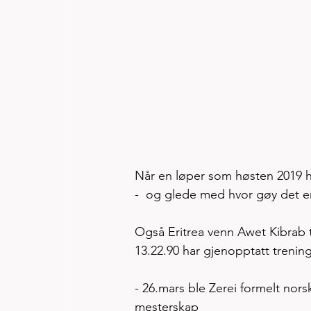
Når en løper som høsten 2019 ha
-  og glede med hvor gøy det er 
Også Eritrea venn Awet Kibrab tv
13.22.90 har gjenopptatt trening
- 26.mars ble Zerei formelt nors
mesterskap