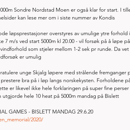
00m Sondre Nordstad Moen er også klar for start. I till
elsider kan lese mer om i siste nummer av Kondis 
ode løpsprestasjoner overstyres av umulige ytre forhold i
e 7 m/s ved start 5000m kl 20.00 - vil forsøk på å løpe på
av vindforhold som stjeler mellom 1-2 sek pr runde. Da vet
rdforsøk er umulig  
s gratulere unge Skjalg løpere med strålende fremganger 
prestere bra på i løp langs norskekysten. Forholdene på
tte er likevel ikke hele forklaringen på super fine perser
 utgjorde hele 10 heat på 5000m mandag på Bislett
L GAMES - BISLETT MANDAG 29.6.20
sen_memorial/2020/