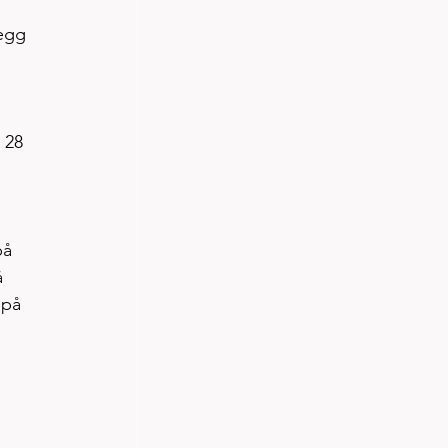
egg 
 
 28 
 
på 
 
 på 