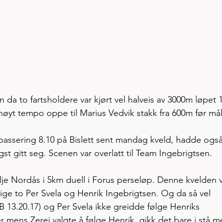
a to fartsholdere var kjørt vel halveis av 3000m løpet 1
høyt tempo oppe til Marius Vedvik stakk fra 600m før mål
 passering 8.10 på Bislett sent mandag kveld, hadde også
gst gitt seg. Scenen var overlatt til Team Ingebrigtsen. 
e Nordås i 5km duell i Forus perseløp. Denne kvelden vi
ige to Per Svela og Henrik Ingebrigtsen. Og da så vel 
13.20.17) og Per Svela ikke greidde følge Henriks 
der mens Zerei valgte å følge Henrik, gikk det bare i stå m