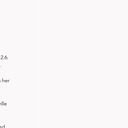
2.6. 
. 
 her 
lle 
ed 