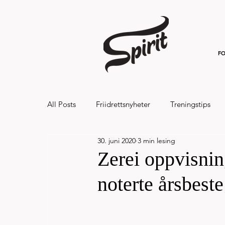
FO
All Posts
Friidrettsnyheter
Treningstips
30. juni 2020
3 min lesing
Hålandsvannet halvmaraton og 7km 20
Zerei oppvisnin
noterte årsbest