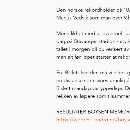
Den norske rekordholder på 10.0
Marius Vedvik som man over 9 h
Men i likhet med at eventuelt g
dag på Stavanger stadion - styrk
tallet i morgen bli pulverisert 
man alt før løpet starter at reko
Fra Bislett kvelden må vi eller
en distanse som synes umulig å 
Bislett mandag var ypperlige. De
rekken av løpere som tilsammen
RESULTATER BOYSEN MEMORIA
https://webres1.andro.no/boy