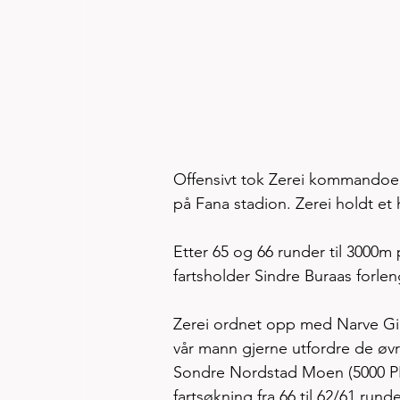
Offensivt tok Zerei kommandoen d
på Fana stadion. Zerei holdt et 
Etter 65 og 66 runder til 3000m
fartsholder Sindre Buraas forlen
Zerei ordnet opp med Narve Gilj
vår mann gjerne utfordre de øvr
Sondre Nordstad Moen (5000 PB 
fartsøkning fra 66 til 62/61 run