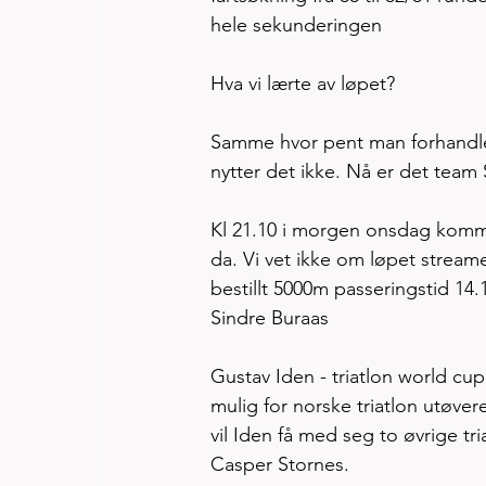
hele sekunderingen
Hva vi lærte av løpet? 
Samme hvor pent man forhandler 
nytter det ikke. Nå er det team Sp
Kl 21.10 i morgen onsdag komme
da. Vi vet ikke om løpet streames
bestillt 5000m passeringstid 14.1
Sindre Buraas
Gustav Iden - triatlon world cup
mulig for norske triatlon utøver
vil Iden få med seg to øvrige tr
Casper Stornes. 