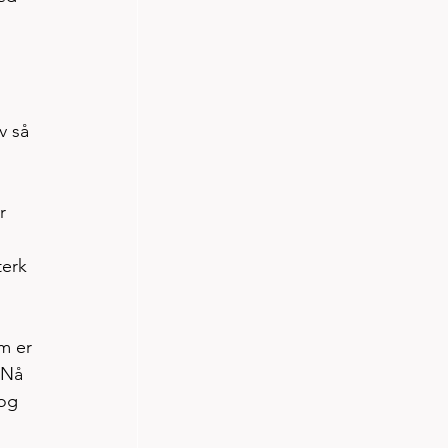
v så 
r 
 
terk 
m er 
 Nå 
og 