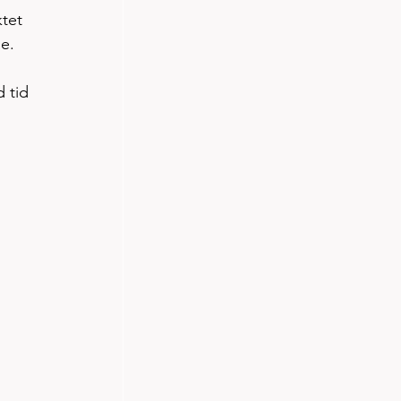
tet 
e. 
 tid 