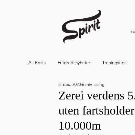
FO
All Posts
Friidrettsnyheter
Treningstips
8. des. 2020
6 min lesing
Hålandsvannet halvmaraton og 7km 20
Zerei verdens 5
uten fartsholde
10.000m