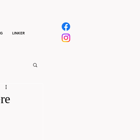
NG
LINKER
ere